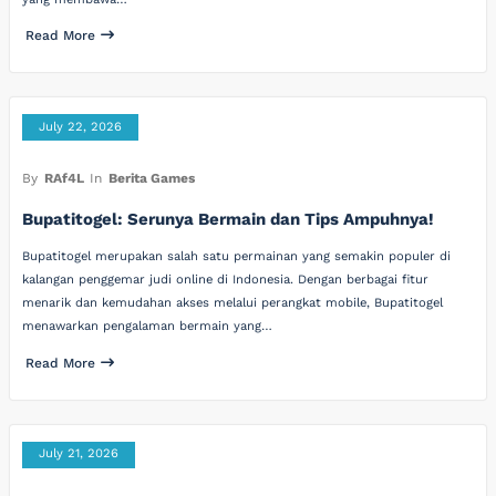
Read More
July 22, 2026
By
RAf4L
In
Berita Games
Bupatitogel: Serunya Bermain dan Tips Ampuhnya!
Bupatitogel merupakan salah satu permainan yang semakin populer di
kalangan penggemar judi online di Indonesia. Dengan berbagai fitur
menarik dan kemudahan akses melalui perangkat mobile, Bupatitogel
menawarkan pengalaman bermain yang…
Read More
July 21, 2026