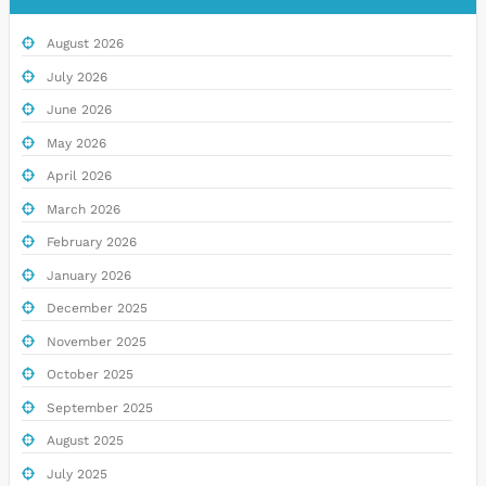
August 2026
July 2026
June 2026
May 2026
April 2026
March 2026
February 2026
January 2026
December 2025
November 2025
October 2025
September 2025
August 2025
July 2025