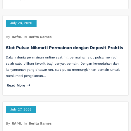
July 28, 2026
By
RAf4L
In
Berita Games
Slot Pulsa: Nikmati Permainan dengan Deposit Praktis
Dalam dunia permainan online saat ini, permainan slot pulsa menjadi
salah satu pilihan favorit bagi banyak pemain. Dengan kemudahan dan
kenyamanan yang ditawarkan, slot pulsa memungkinkan pemain untuk
menikmati pengalaman…
Read More
July 27, 2026
By
RAf4L
In
Berita Games