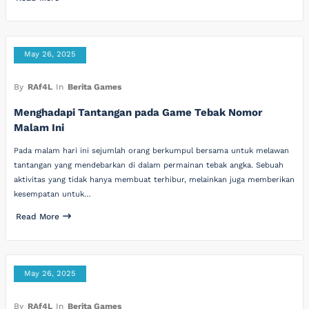
May 26, 2025
By
RAf4L
In
Berita Games
Menghadapi Tantangan pada Game Tebak Nomor
Malam Ini
Pada malam hari ini sejumlah orang berkumpul bersama untuk melawan
tantangan yang mendebarkan di dalam permainan tebak angka. Sebuah
aktivitas yang tidak hanya membuat terhibur, melainkan juga memberikan
kesempatan untuk…
Read More
May 26, 2025
By
RAf4L
In
Berita Games