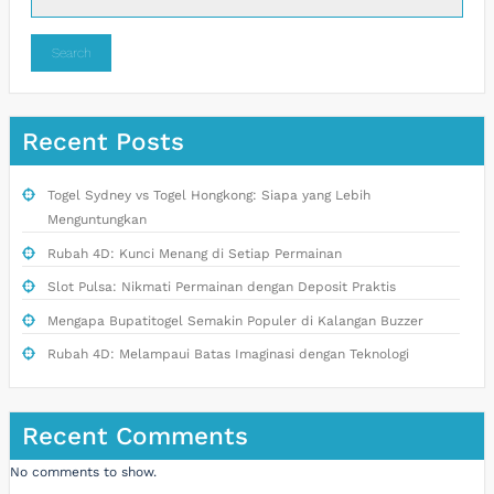
Search
Recent Posts
Togel Sydney vs Togel Hongkong: Siapa yang Lebih
Menguntungkan
Rubah 4D: Kunci Menang di Setiap Permainan
Slot Pulsa: Nikmati Permainan dengan Deposit Praktis
Mengapa Bupatitogel Semakin Populer di Kalangan Buzzer
Rubah 4D: Melampaui Batas Imaginasi dengan Teknologi
Recent Comments
No comments to show.