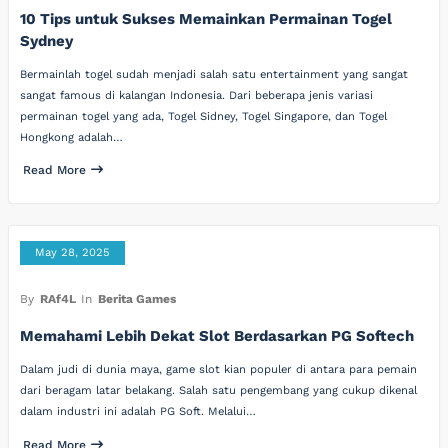
10 Tips untuk Sukses Memainkan Permainan Togel
Sydney
Bermainlah togel sudah menjadi salah satu entertainment yang sangat
sangat famous di kalangan Indonesia. Dari beberapa jenis variasi
permainan togel yang ada, Togel Sidney, Togel Singapore, dan Togel
Hongkong adalah…
Read More
May 28, 2025
By
RAf4L
In
Berita Games
Memahami Lebih Dekat Slot Berdasarkan PG Softech
Dalam judi di dunia maya, game slot kian populer di antara para pemain
dari beragam latar belakang. Salah satu pengembang yang cukup dikenal
dalam industri ini adalah PG Soft. Melalui…
Read More