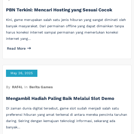
PBN Terkini: Mencari Hosting yang Sesuai Cocok
Kini, game merupakan salah satu jenis hiburan yang sangat diminati oleh
banyak masyarakat. Dari permainan offline yang dapat dimainkan tanpa
harus koneksi internet sampai permainan yang memerlukan koneksi
internet yang…
Read More
May 26, 2025
By
RAf4L
In
Berita Games
Mengambil Hadiah Paling Baik Melalui Slot Demo
Di zaman dunia digital tersebut, game slot sudah menjadi salah satu
preferensi hiburan yang amat terkenal di antara mereka pencinta taruhan
daring. Seiring dengan kemajuan teknologi informasi, sekarang ada
banyak…