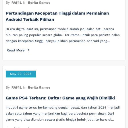
By
RAf4L
In
Berita Games
Pertandingan Kecepatan Tinggi dalam Permainan
Android Terbaik Pilihan
Di era digital saat ini, permainan mobile sudah jadi salah satu sarana
hiburan paling populer secara global. Terutama untuk para pecinta balap
dengan kecepatan tinggi, banyak pilihan permainan Android yang…
Read More
May 22, 2025
By
RAf4L
In
Berita Games
Game PS4 Terbaru: Daftar Game yang Wajib Dimiliki
Industri game terus berkembang dengan pesat, dan tahun 2024 menjadi
salah satu tahun yang menjanjikan bagi para pecinta permainan. Dari
game yang bisa diunduh secara gratis hingga judul-judul terbaru di…