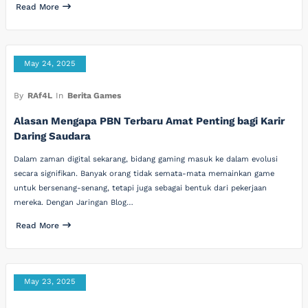
Read More
May 24, 2025
By
RAf4L
In
Berita Games
Alasan Mengapa PBN Terbaru Amat Penting bagi Karir
Daring Saudara
Dalam zaman digital sekarang, bidang gaming masuk ke dalam evolusi
secara signifikan. Banyak orang tidak semata-mata memainkan game
untuk bersenang-senang, tetapi juga sebagai bentuk dari pekerjaan
mereka. Dengan Jaringan Blog…
Read More
May 23, 2025