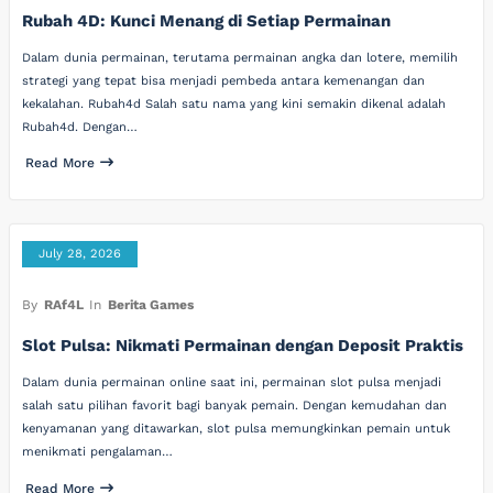
Rubah 4D: Kunci Menang di Setiap Permainan
Dalam dunia permainan, terutama permainan angka dan lotere, memilih
strategi yang tepat bisa menjadi pembeda antara kemenangan dan
kekalahan. Rubah4d Salah satu nama yang kini semakin dikenal adalah
Rubah4d. Dengan…
Read More
July 28, 2026
By
RAf4L
In
Berita Games
Slot Pulsa: Nikmati Permainan dengan Deposit Praktis
Dalam dunia permainan online saat ini, permainan slot pulsa menjadi
salah satu pilihan favorit bagi banyak pemain. Dengan kemudahan dan
kenyamanan yang ditawarkan, slot pulsa memungkinkan pemain untuk
menikmati pengalaman…
Read More