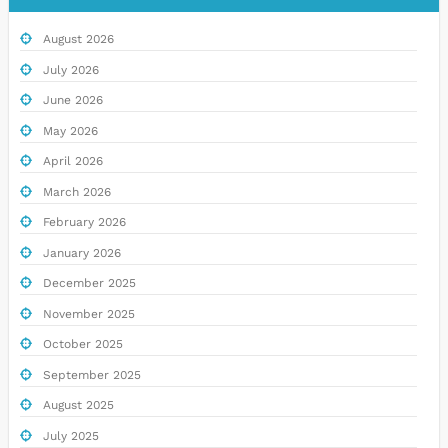
August 2026
July 2026
June 2026
May 2026
April 2026
March 2026
February 2026
January 2026
December 2025
November 2025
October 2025
September 2025
August 2025
July 2025