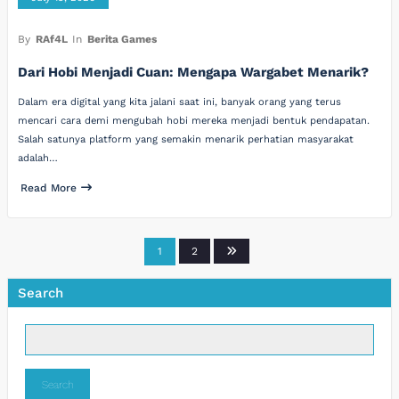
By
RAf4L
In
Berita Games
Dari Hobi Menjadi Cuan: Mengapa Wargabet Menarik?
Dalam era digital yang kita jalani saat ini, banyak orang yang terus
mencari cara demi mengubah hobi mereka menjadi bentuk pendapatan.
Salah satunya platform yang semakin menarik perhatian masyarakat
adalah…
Read More
Posts
1
2
pagination
Search
Search