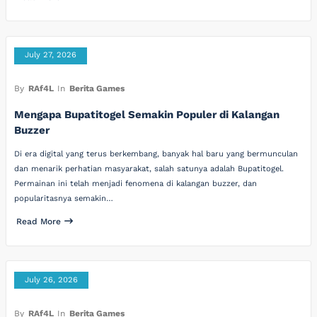
July 27, 2026
By
RAf4L
In
Berita Games
Mengapa Bupatitogel Semakin Populer di Kalangan
Buzzer
Di era digital yang terus berkembang, banyak hal baru yang bermunculan
dan menarik perhatian masyarakat, salah satunya adalah Bupatitogel.
Permainan ini telah menjadi fenomena di kalangan buzzer, dan
popularitasnya semakin…
Read More
July 26, 2026
By
RAf4L
In
Berita Games