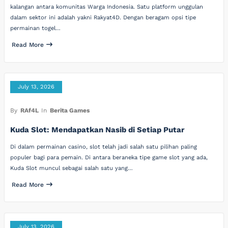
kalangan antara komunitas Warga Indonesia. Satu platform unggulan
dalam sektor ini adalah yakni Rakyat4D. Dengan beragam opsi tipe
permainan togel…
Read More
July 13, 2026
By
RAf4L
In
Berita Games
Kuda Slot: Mendapatkan Nasib di Setiap Putar
Di dalam permainan casino, slot telah jadi salah satu pilihan paling
populer bagi para pemain. Di antara beraneka tipe game slot yang ada,
Kuda Slot muncul sebagai salah satu yang…
Read More
July 13, 2026