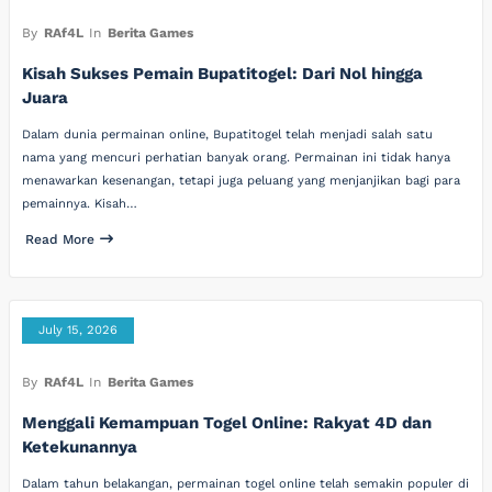
By
RAf4L
In
Berita Games
Kisah Sukses Pemain Bupatitogel: Dari Nol hingga
Juara
Dalam dunia permainan online, Bupatitogel telah menjadi salah satu
nama yang mencuri perhatian banyak orang. Permainan ini tidak hanya
menawarkan kesenangan, tetapi juga peluang yang menjanjikan bagi para
pemainnya. Kisah…
Read More
July 15, 2026
By
RAf4L
In
Berita Games
Menggali Kemampuan Togel Online: Rakyat 4D dan
Ketekunannya
Dalam tahun belakangan, permainan togel online telah semakin populer di