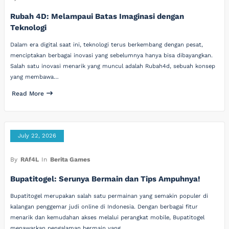
Rubah 4D: Melampaui Batas Imaginasi dengan
Teknologi
Dalam era digital saat ini, teknologi terus berkembang dengan pesat,
menciptakan berbagai inovasi yang sebelumnya hanya bisa dibayangkan.
Salah satu inovasi menarik yang muncul adalah Rubah4d, sebuah konsep
yang membawa…
Read More
July 22, 2026
By
RAf4L
In
Berita Games
Bupatitogel: Serunya Bermain dan Tips Ampuhnya!
Bupatitogel merupakan salah satu permainan yang semakin populer di
kalangan penggemar judi online di Indonesia. Dengan berbagai fitur
menarik dan kemudahan akses melalui perangkat mobile, Bupatitogel
menawarkan pengalaman bermain yang…