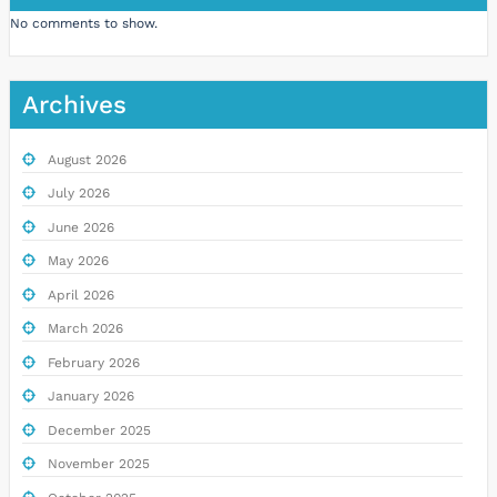
No comments to show.
Archives
August 2026
July 2026
June 2026
May 2026
April 2026
March 2026
February 2026
January 2026
December 2025
November 2025