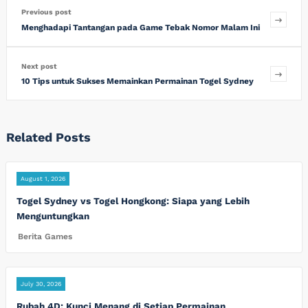
Previous post
Menghadapi Tantangan pada Game Tebak Nomor Malam Ini
Next post
10 Tips untuk Sukses Memainkan Permainan Togel Sydney
Related Posts
August 1, 2026
Togel Sydney vs Togel Hongkong: Siapa yang Lebih
Menguntungkan
Berita Games
July 30, 2026
Rubah 4D: Kunci Menang di Setiap Permainan