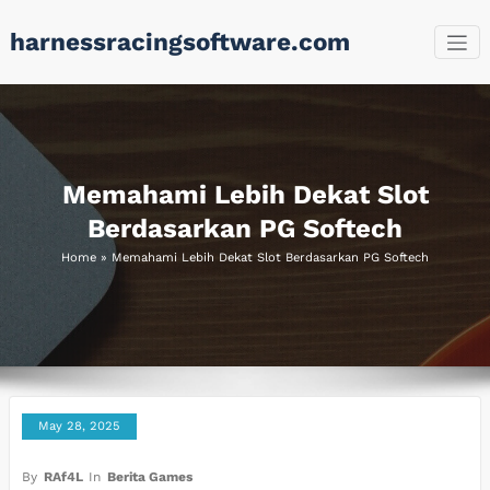
Skip
harnessracingsoftware.com
to
content
Memahami Lebih Dekat Slot
Berdasarkan PG Softech
Home
»
Memahami Lebih Dekat Slot Berdasarkan PG Softech
May 28, 2025
By
RAf4L
In
Berita Games