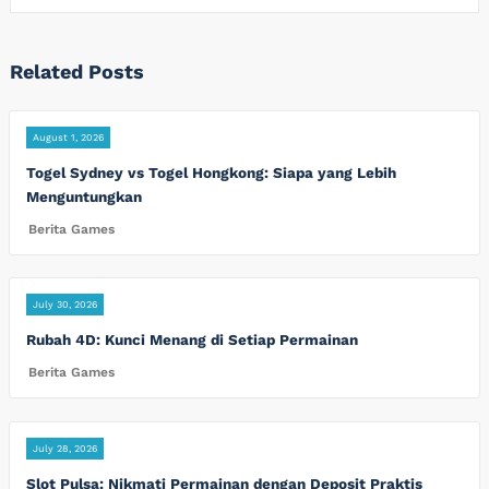
Related Posts
August 1, 2026
Togel Sydney vs Togel Hongkong: Siapa yang Lebih
Menguntungkan
Berita Games
July 30, 2026
Rubah 4D: Kunci Menang di Setiap Permainan
Berita Games
July 28, 2026
Slot Pulsa: Nikmati Permainan dengan Deposit Praktis