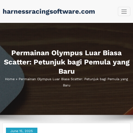
Skip
harnessracingsoftware.com
to
content
Permainan Olympus Luar Biasa
Scatter: Petunjuk bagi Pemula yang
Baru
Home
»
Permainan Olympus Luar Biasa Scatter: Petunjuk bagi Pemula yang
Baru
June 15, 2025