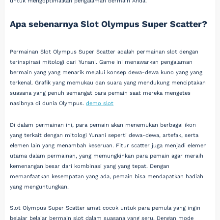
untuk mengoptimalkan pengalaman bermain Anda.
Apa sebenarnya Slot Olympus Super Scatter?
Permainan Slot Olympus Super Scatter adalah permainan slot dengan
terinspirasi mitologi dari Yunani. Game ini menawarkan pengalaman
bermain yang yang menarik melalui konsep dewa-dewa kuno yang yang
terkenal. Grafik yang memukau dan suara yang mendukung menciptakan
suasana yang penuh semangat para pemain saat mereka mengetes
nasibnya di dunia Olympus.
demo slot
Di dalam permainan ini, para pemain akan menemukan berbagai ikon
yang terkait dengan mitologi Yunani seperti dewa-dewa, artefak, serta
elemen lain yang menambah keseruan. Fitur scatter juga menjadi elemen
utama dalam permainan, yang memungkinkan para pemain agar meraih
kemenangan besar dari kombinasi yang yang tepat. Dengan
memanfaatkan kesempatan yang ada, pemain bisa mendapatkan hadiah
yang menguntungkan.
Slot Olympus Super Scatter amat cocok untuk para pemula yang ingin
belajar belajar bermain slot dalam suasana yang seru. Dengan mode