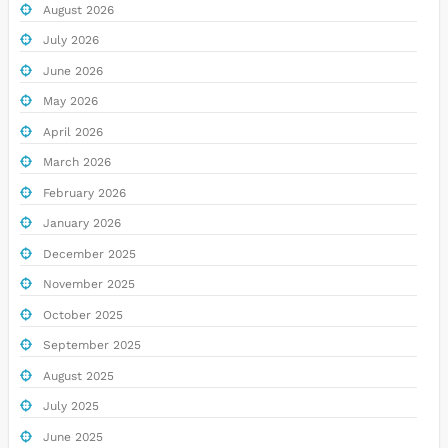
August 2026
July 2026
June 2026
May 2026
April 2026
March 2026
February 2026
January 2026
December 2025
November 2025
October 2025
September 2025
August 2025
July 2025
June 2025