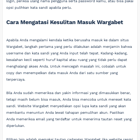
login, periksa ulang nama pengguna serta password kamu, atau bisa pakai
opsi pulihkan kata sandi apabila perlu.
Cara Mengatasi Kesulitan Masuk Wargabet
Apabila Anda mengalami kendala ketika berusaha masuk ke dalam situs
Wargabet, langkah pertama yang perlu dilakukan adalah menjamin bahwa
username dan kata sandi yang Anda input telah tepat. Kadang-kadang,
kesalahan kecil seperti huruf kapital atau ruang yang tidak perlu dapat
menghalangi akses Anda. Untuk mencegah masalah ini, cobalah untuk
copy dan menempelkan data masuk Anda dari satu sumber yang
terpercaya.
Bila Anda sudah memeriksa dan yakin informasi yang dimasukkan benar,
tetapi masih belum bisa masuk, Anda bisa mencoba untuk mereset kata
sandi. Website Wargabet menyediakan opsi lupa kata sandi yang akan
membantu menuntun Anda lewat tahapan pemulihan akun. Pastikan
Anda memeriksa email yang terdaftar untuk menerima tautan reset yang
diperlukan.
Pilihan lain adalah memakai tautan cadangan Wargabet jika website resmi