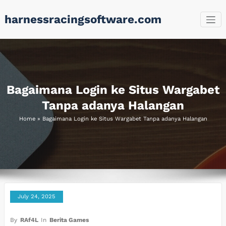
Skip
harnessracingsoftware.com
to
content
Bagaimana Login ke Situs Wargabet
Tanpa adanya Halangan
Home
»
Bagaimana Login ke Situs Wargabet Tanpa adanya Halangan
July 24, 2025
By
RAf4L
In
Berita Games