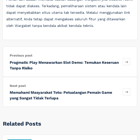
tidak dapat diakses. Terkadang, pemeliharaan sistem atau kendala lain
dapat menyebabkan situs utama tak tersedia. Melalui menggunakan link
alternatif, Anda tetap dapat mengakses seluruh fitur yang ditawarkan
oleh Wargabet tanpa kendala akibat kendala teknis.
Previous post
Pragmatic Play Menawarkan Slot Demo: Temukan Keseruan
Tanpa Risiko
Next post
Memahami Masyarakat Toto: Petualangan Pemain Game
yang Sangat Tidak Terlupa
Related Posts