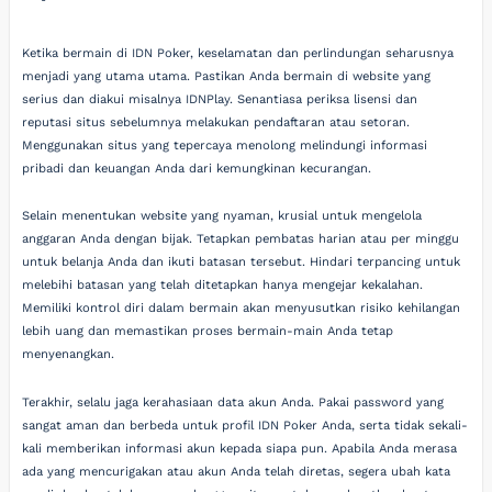
Ketika bermain di IDN Poker, keselamatan dan perlindungan seharusnya
menjadi yang utama utama. Pastikan Anda bermain di website yang
serius dan diakui misalnya IDNPlay. Senantiasa periksa lisensi dan
reputasi situs sebelumnya melakukan pendaftaran atau setoran.
Menggunakan situs yang tepercaya menolong melindungi informasi
pribadi dan keuangan Anda dari kemungkinan kecurangan.
Selain menentukan website yang nyaman, krusial untuk mengelola
anggaran Anda dengan bijak. Tetapkan pembatas harian atau per minggu
untuk belanja Anda dan ikuti batasan tersebut. Hindari terpancing untuk
melebihi batasan yang telah ditetapkan hanya mengejar kekalahan.
Memiliki kontrol diri dalam bermain akan menyusutkan risiko kehilangan
lebih uang dan memastikan proses bermain-main Anda tetap
menyenangkan.
Terakhir, selalu jaga kerahasiaan data akun Anda. Pakai password yang
sangat aman dan berbeda untuk profil IDN Poker Anda, serta tidak sekali-
kali memberikan informasi akun kepada siapa pun. Apabila Anda merasa
ada yang mencurigakan atau akun Anda telah diretas, segera ubah kata