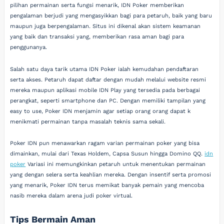
pilihan permainan serta fungsi menarik, IDN Poker memberikan
pengalaman berjudi yang mengasyikkan bagi para petaruh, baik yang baru
maupun juga berpengalaman. Situs ini dikenal akan sistem keamanan
yang baik dan transaksi yang, memberikan rasa aman bagi para
penggunanya.
Salah satu daya tarik utama IDN Poker ialah kemudahan pendaftaran
serta akses. Petaruh dapat daftar dengan mudah melalui website resmi
mereka maupun aplikasi mobile IDN Play yang tersedia pada berbagai
perangkat, seperti smartphone dan PC. Dengan memiliki tampilan yang
easy to use, Poker IDN menjamin agar setiap orang orang dapat k
menikmati permainan tanpa masalah teknis sama sekali.
Poker IDN pun menawarkan ragam varian permainan poker yang bisa
dimainkan, mulai dari Texas Holdem, Capsa Susun hingga Domino QQ.
idn
poker
Variasi ini memungkinkan petaruh untuk menentukan permainan
yang dengan selera serta keahlian mereka. Dengan insentif serta promosi
yang menarik, Poker IDN terus memikat banyak pemain yang mencoba
nasib mereka dalam arena judi poker virtual.
Tips Bermain Aman