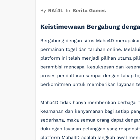
By
RAf4L
In
Berita Games
Keistimewaan Bergabung deng
Bergabung dengan situs Maha4D merupakan 
permainan togel dan taruhan online. Melalu
platform ini telah menjadi pilihan utama p
berambisi mencapai kesuksesan dan kesena
proses pendaftaran sampai dengan tahap l
berkomitmen untuk memberikan layanan ter
Maha4D tidak hanya memberikan berbagai t
keamanan dan kenyamanan bagi setiap peng
sederhana, maka semua orang dapat dengan 
dukungan layanan pelanggan yang responsif
platform Maha4D adalah langkah awal men