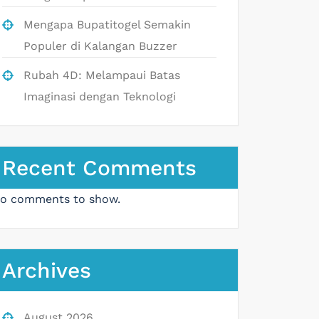
Mengapa Bupatitogel Semakin
Populer di Kalangan Buzzer
Rubah 4D: Melampaui Batas
Imaginasi dengan Teknologi
Recent Comments
o comments to show.
Archives
August 2026