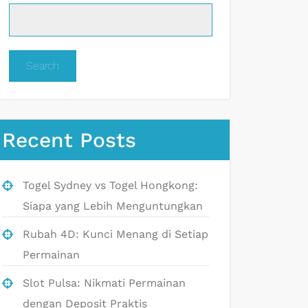
Search
Recent Posts
Togel Sydney vs Togel Hongkong:
Siapa yang Lebih Menguntungkan
Rubah 4D: Kunci Menang di Setiap
Permainan
Slot Pulsa: Nikmati Permainan
dengan Deposit Praktis