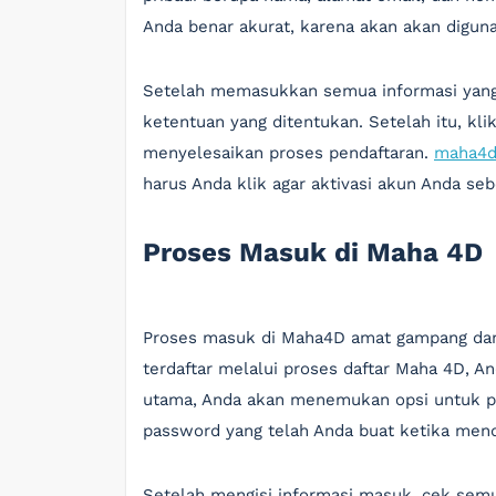
Anda benar akurat, karena akan akan diguna
Setelah memasukkan semua informasi yang 
ketentuan yang ditentukan. Setelah itu, klik
menyelesaikan proses pendaftaran.
maha4
harus Anda klik agar aktivasi akun Anda s
Proses Masuk di Maha 4D
Proses masuk di Maha4D amat gampang dan 
terdaftar melalui proses daftar Maha 4D, A
utama, Anda akan menemukan opsi untuk p
password yang telah Anda buat ketika mend
Setelah mengisi informasi masuk, cek se