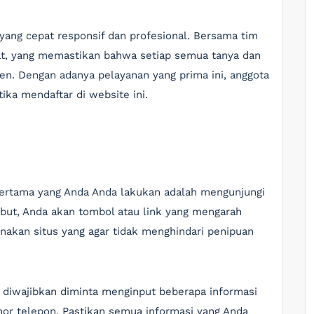
ang cepat responsif dan profesional. Bersama tim
at, yang memastikan bahwa setiap semua tanya dan
ien. Dengan adanya pelayanan yang prima ini, anggota
ika mendaftar di website ini.
pertama yang Anda Anda lakukan adalah mengunjungi
but, Anda akan tombol atau link yang mengarah
nakan situs yang agar tidak menghindari penipuan
 diwajibkan diminta menginput beberapa informasi
mor telepon. Pastikan semua informasi yang Anda