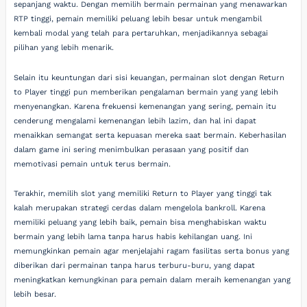
sepanjang waktu. Dengan memilih bermain permainan yang menawarkan
RTP tinggi, pemain memiliki peluang lebih besar untuk mengambil
kembali modal yang telah para pertaruhkan, menjadikannya sebagai
pilihan yang lebih menarik.
Selain itu keuntungan dari sisi keuangan, permainan slot dengan Return
to Player tinggi pun memberikan pengalaman bermain yang yang lebih
menyenangkan. Karena frekuensi kemenangan yang sering, pemain itu
cenderung mengalami kemenangan lebih lazim, dan hal ini dapat
menaikkan semangat serta kepuasan mereka saat bermain. Keberhasilan
dalam game ini sering menimbulkan perasaan yang positif dan
memotivasi pemain untuk terus bermain.
Terakhir, memilih slot yang memiliki Return to Player yang tinggi tak
kalah merupakan strategi cerdas dalam mengelola bankroll. Karena
memiliki peluang yang lebih baik, pemain bisa menghabiskan waktu
bermain yang lebih lama tanpa harus habis kehilangan uang. Ini
memungkinkan pemain agar menjelajahi ragam fasilitas serta bonus yang
diberikan dari permainan tanpa harus terburu-buru, yang dapat
meningkatkan kemungkinan para pemain dalam meraih kemenangan yang
lebih besar.