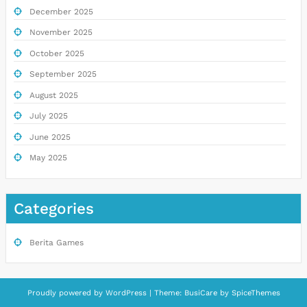
December 2025
November 2025
October 2025
September 2025
August 2025
July 2025
June 2025
May 2025
Categories
Berita Games
Proudly powered by
WordPress
| Theme:
BusiCare
by
SpiceThemes