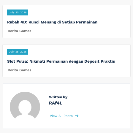
July 30, 2026
Rubah 4D: Kunci Menang di Setiap Permainan
Berita Games
July 28, 2026
Slot Pulsa: Nikmati Permainan dengan Deposit Praktis
Berita Games
Written by:
RAf4L
View All Posts