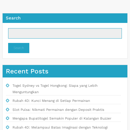
Search
Search
Recent Posts
Togel Sydney vs Togel Hongkong: Siapa yang Lebih
Menguntungkan
Rubah 4D: Kunci Menang di Setiap Permainan
Slot Pulsa: Nikmati Permainan dengan Deposit Praktis
Mengapa Bupatitogel Semakin Populer di Kalangan Buzzer
Rubah 4D: Melampaui Batas Imaginasi dengan Teknologi