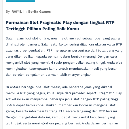
By
RAf4L
In
Berita Games
Permainan Slot Pragmatic Play dengan tingkat RTP
Tertinggi: Pilihan Paling Baik Kamu
Dalam alam judi slot online, mesin slot menjadi sebuah opsi yang paling
diminati oleh gamers. Salah satu faktor sering dijadikan ukuran yaitu RTP
atau rasio pengembalian. RTP merupakan persentase dari total uang yang
yang dikembalikan kepada pemain dalam bentuk menang. Dengan cara
mengambil slot yang memiliki rasio pengembalian paling tinggi, Anda bisa
meningkatkan kesempatan kamu untuk mendapatkan hasil yang besar
dan peroleh pengalaman bermain lebih menyenangkan.
Di antara berbagai opsi slot mesin, ada beberapa jenis yang dikenal
memiliki RTP yang bagus, khususnya dari provider seperti Pragmatic Play.
Artikel ini akan menyampai beberapa jenis slot dengan RTP paling tinggi
untuk dapat kamu coba lakukan, memberikan bocoran mengenai slot
gacor, beserta informasi tentang RTP secara langsung dan RTP hari ini.
Dengan mengetahui data ini, kamu dapat mengambil keputusan yang
lebih bijak serta meningkatkan peluang berhasil Anda dalam permainan