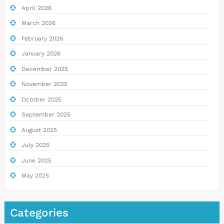
April 2026
March 2026
February 2026
January 2026
December 2025
November 2025
October 2025
September 2025
August 2025
July 2025
June 2025
May 2025
Categories