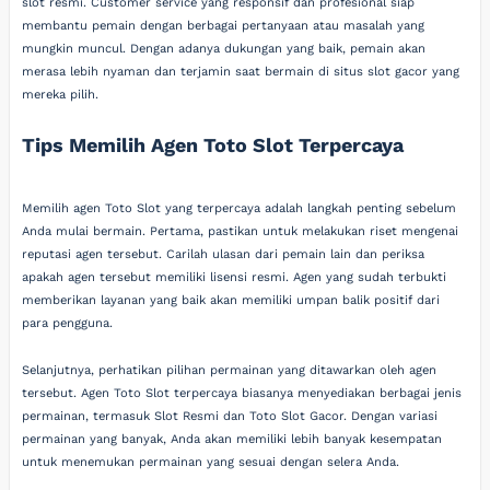
slot resmi. Customer service yang responsif dan profesional siap
membantu pemain dengan berbagai pertanyaan atau masalah yang
mungkin muncul. Dengan adanya dukungan yang baik, pemain akan
merasa lebih nyaman dan terjamin saat bermain di situs slot gacor yang
mereka pilih.
Tips Memilih Agen Toto Slot Terpercaya
Memilih agen Toto Slot yang terpercaya adalah langkah penting sebelum
Anda mulai bermain. Pertama, pastikan untuk melakukan riset mengenai
reputasi agen tersebut. Carilah ulasan dari pemain lain dan periksa
apakah agen tersebut memiliki lisensi resmi. Agen yang sudah terbukti
memberikan layanan yang baik akan memiliki umpan balik positif dari
para pengguna.
Selanjutnya, perhatikan pilihan permainan yang ditawarkan oleh agen
tersebut. Agen Toto Slot terpercaya biasanya menyediakan berbagai jenis
permainan, termasuk Slot Resmi dan Toto Slot Gacor. Dengan variasi
permainan yang banyak, Anda akan memiliki lebih banyak kesempatan
untuk menemukan permainan yang sesuai dengan selera Anda.