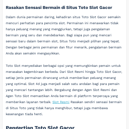
Rasakan Sensasi Bermain di Situs Toto Slot Gacor
Dalam dunia permainan daring, kehadiran situs Toto Slot Gacor semakin
mencuri perhatian para pencinta slot. Permainan ini menawarkan tidak
hanya peluang menang yang menggiurkan, tetapi juga pengalaman
bermain yang seru dan mendebarkan. Bagi siapa pun yang mencari
sensasi baru dalam bermain slot, Situs Toto menjadi pilihan yang tepat.
Dengan berbagai jenis permainan dan fitur menarik, pengalaman bermain
Anda akan semakin mengasyikkan.
Toto Slot menyediakan berbagai opsi yang memungkinkan pemain untuk
merasakan kegembiraan berbeda. Dari Slot Resmi hingga Toto Slot Gacor,
setiap jenis permainan dirancang untuk memberikan peluang menang
yang optimal. Slot 4d juga menjadi salah satu andalan bagi para pemain
yang mencari tantangan lebih. Bergabung dengan Agen Slot Resmi dan
Agen Toto Slot memastikan Anda bermain di platform terpercaya yang
memberikan layanan terbaik.
Slot Resmi
Rasakan sendiri sensasi bermain
di Situs Toto yang tidak hanya menghibur, tetapi juga membawa
kesenangan tiada henti.
Pengertian Toto Slot Gacor