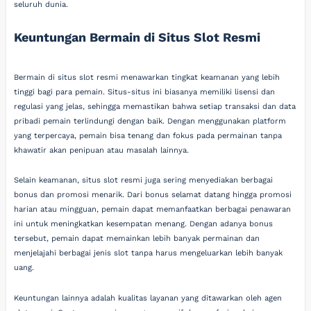
seluruh dunia.
Keuntungan Bermain di Situs Slot Resmi
Bermain di situs slot resmi menawarkan tingkat keamanan yang lebih
tinggi bagi para pemain. Situs-situs ini biasanya memiliki lisensi dan
regulasi yang jelas, sehingga memastikan bahwa setiap transaksi dan data
pribadi pemain terlindungi dengan baik. Dengan menggunakan platform
yang terpercaya, pemain bisa tenang dan fokus pada permainan tanpa
khawatir akan penipuan atau masalah lainnya.
Selain keamanan, situs slot resmi juga sering menyediakan berbagai
bonus dan promosi menarik. Dari bonus selamat datang hingga promosi
harian atau mingguan, pemain dapat memanfaatkan berbagai penawaran
ini untuk meningkatkan kesempatan menang. Dengan adanya bonus
tersebut, pemain dapat memainkan lebih banyak permainan dan
menjelajahi berbagai jenis slot tanpa harus mengeluarkan lebih banyak
uang.
Keuntungan lainnya adalah kualitas layanan yang ditawarkan oleh agen