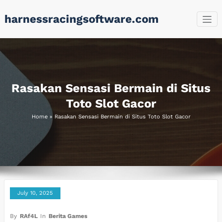
Skip
harnessracingsoftware.com
to
content
Rasakan Sensasi Bermain di Situs
Toto Slot Gacor
Home
»
Rasakan Sensasi Bermain di Situs Toto Slot Gacor
July 10, 2025
By
RAf4L
In
Berita Games