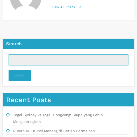
View All Posts
Search
Search
Recent Posts
Togel Sydney vs Togel Hongkong: Siapa yang Lebih
Menguntungkan
Rubah 4D: Kunci Menang di Setiap Permainan