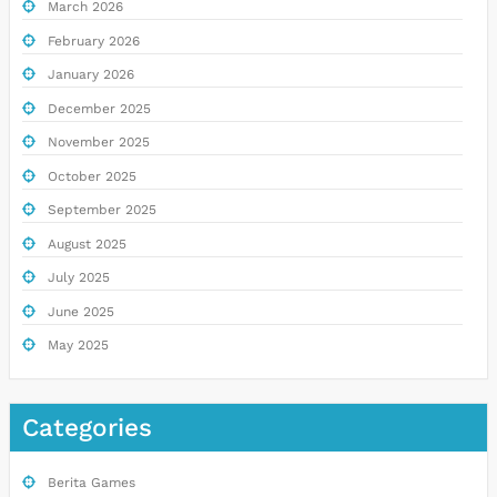
March 2026
February 2026
January 2026
December 2025
November 2025
October 2025
September 2025
August 2025
July 2025
June 2025
May 2025
Categories
Berita Games