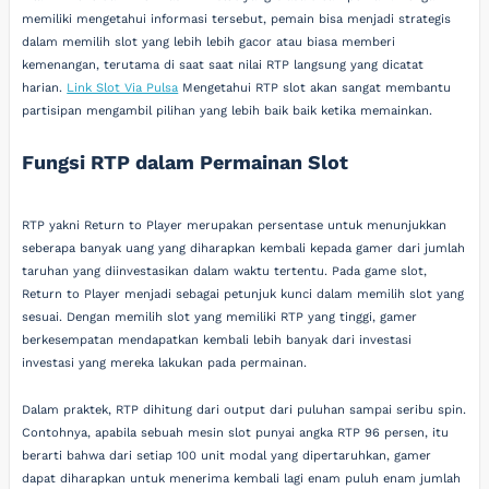
memiliki mengetahui informasi tersebut, pemain bisa menjadi strategis
dalam memilih slot yang lebih lebih gacor atau biasa memberi
kemenangan, terutama di saat saat nilai RTP langsung yang dicatat
harian.
Link Slot Via Pulsa
Mengetahui RTP slot akan sangat membantu
partisipan mengambil pilihan yang lebih baik baik ketika memainkan.
Fungsi RTP dalam Permainan Slot
RTP yakni Return to Player merupakan persentase untuk menunjukkan
seberapa banyak uang yang diharapkan kembali kepada gamer dari jumlah
taruhan yang diinvestasikan dalam waktu tertentu. Pada game slot,
Return to Player menjadi sebagai petunjuk kunci dalam memilih slot yang
sesuai. Dengan memilih slot yang memiliki RTP yang tinggi, gamer
berkesempatan mendapatkan kembali lebih banyak dari investasi
investasi yang mereka lakukan pada permainan.
Dalam praktek, RTP dihitung dari output dari puluhan sampai seribu spin.
Contohnya, apabila sebuah mesin slot punyai angka RTP 96 persen, itu
berarti bahwa dari setiap 100 unit modal yang dipertaruhkan, gamer
dapat diharapkan untuk menerima kembali lagi enam puluh enam jumlah