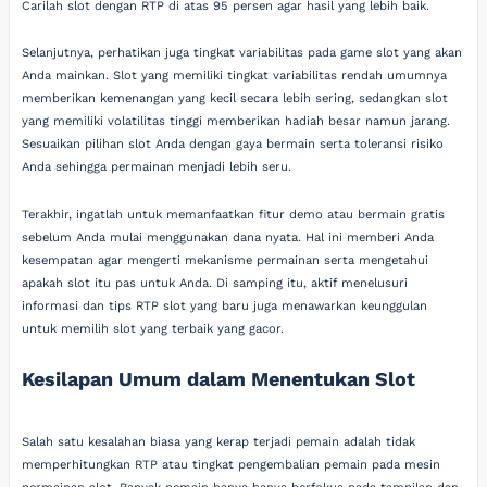
Carilah slot dengan RTP di atas 95 persen agar hasil yang lebih baik.
Selanjutnya, perhatikan juga tingkat variabilitas pada game slot yang akan
Anda mainkan. Slot yang memiliki tingkat variabilitas rendah umumnya
memberikan kemenangan yang kecil secara lebih sering, sedangkan slot
yang memiliki volatilitas tinggi memberikan hadiah besar namun jarang.
Sesuaikan pilihan slot Anda dengan gaya bermain serta toleransi risiko
Anda sehingga permainan menjadi lebih seru.
Terakhir, ingatlah untuk memanfaatkan fitur demo atau bermain gratis
sebelum Anda mulai menggunakan dana nyata. Hal ini memberi Anda
kesempatan agar mengerti mekanisme permainan serta mengetahui
apakah slot itu pas untuk Anda. Di samping itu, aktif menelusuri
informasi dan tips RTP slot yang baru juga menawarkan keunggulan
untuk memilih slot yang terbaik yang gacor.
Kesilapan Umum dalam Menentukan Slot
Salah satu kesalahan biasa yang kerap terjadi pemain adalah tidak
memperhitungkan RTP atau tingkat pengembalian pemain pada mesin