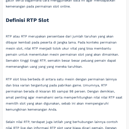
gacor serta bagaimana cara menggunakan data ini agar mendapatkan
kemenangan pada permainan slot online.
Definisi RTP Slot
RTP atau RTP merupakan persentase dari jumlah taruhan yang akan
dibayar kembali pada peserta di jangka lama. Pada konteks permainan
mesin slot, nilai RTP menjadi tolok ukur vital yang bisa membantu
pemain untuk menentukan mesin permainan slot yang akan dimainkan.
Semakin tinggi tinggi RTP, semakin besar besar peluang pemain dapat
memenangkan uang yang yang mereka taruhkan.
RTP slot bisa berbeda di antara satu mesin dengan permainan lainnya
dan bisa varian tergantung pada pabrikan game. Umumnya, RTP
permainan berada di kisaran 85 sampai 98 persen. Dengan demikian,
amat penting agar memahami serta memperhitungkan nilai nilai RTP saat
memilih slot yang akan digunakan, sebab ini akan mempengaruhi
kemungkinan kemenangan Anda.
Selain nilai RTP, terdapat juga istilah yang berhubungan lainnya contoh
nilai RTP live dan informasi RTP slot yang biasa dicari pemain. Dengan