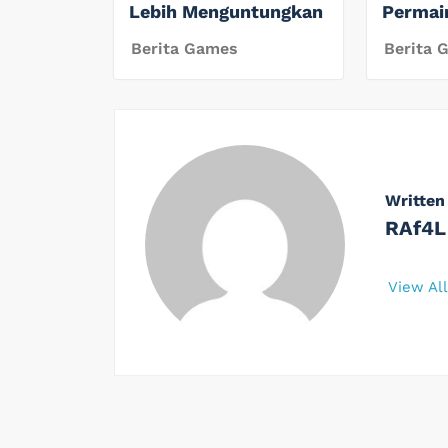
Lebih Menguntungkan
Permai
Berita Games
Berita 
Written
RAf4L
View Al