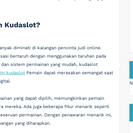
n Kudaslot?
nyak diminati di kalangan pencinta judi online.
asi bertaruh dengan menggunakan taruhan pada
ik dan sistem permainan yang mudah, kudaslot
gin kudaslot
Pemain dapat merasakan semangat saat
gital.
N
mainan yang dapat dipilih, memungkinkan pemain
 mereka. Ada juga beberapa fitur menarik seperti
keseruan permainan. Dengan penawaran menarik ini,
angan yang diharapkan.