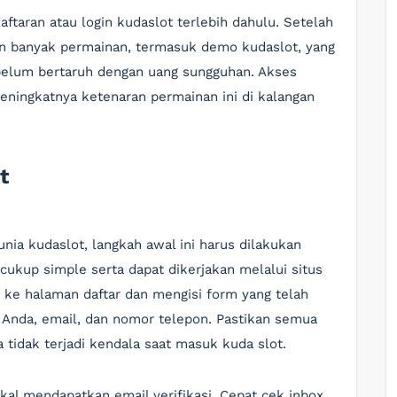
taran atau login kudaslot terlebih dahulu. Setelah
an banyak permainan, termasuk demo kudaslot, yang
lum bertaruh dengan uang sungguhan. Akses
ningkatnya ketenaran permainan ini di kalangan
t
ia kudaslot, langkah awal ini harus dilakukan
 cukup simple serta dapat dikerjakan melalui situs
 ke halaman daftar dan mengisi form yang telah
a Anda, email, dan nomor telepon. Pastikan semua
tidak terjadi kendala saat masuk kuda slot.
kal mendapatkan email verifikasi. Cepat cek inbox