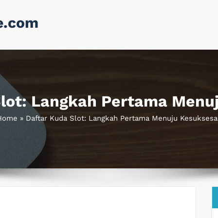
e.com
Slot: Langkah Pertama Menu
Home
»
Daftar Kuda Slot: Langkah Pertama Menuju Kesuksesa