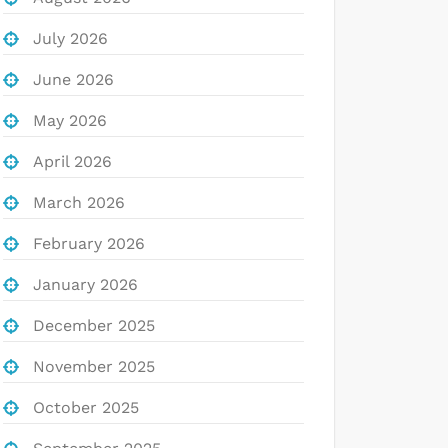
July 2026
June 2026
May 2026
April 2026
March 2026
February 2026
January 2026
December 2025
November 2025
October 2025