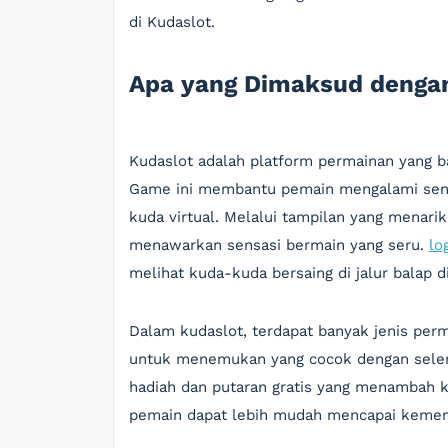
di Kudaslot.
Apa yang Dimaksud denga
Kudaslot adalah platform permainan yang ba
Game ini membantu pemain mengalami sens
kuda virtual. Melalui tampilan yang menar
menawarkan sensasi bermain yang seru.
lo
melihat kuda-kuda bersaing di jalur balap di
Dalam kudaslot, terdapat banyak jenis per
untuk menemukan yang cocok dengan selera
hadiah dan putaran gratis yang menambah 
pemain dapat lebih mudah mencapai kemen