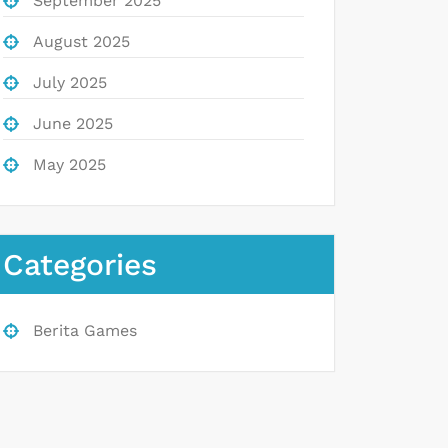
September 2025
August 2025
July 2025
June 2025
May 2025
Categories
Berita Games