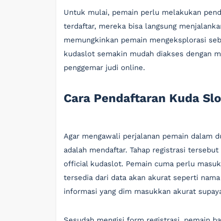
Untuk mulai, pemain perlu melakukan pendaf
terdaftar, mereka bisa langsung menjalank
memungkinkan pemain mengeksplorasi sebe
kudaslot semakin mudah diakses dengan me
penggemar judi online.
Cara Pendaftaran Kuda Slo
Agar mengawali perjalanan pemain dalam dun
adalah mendaftar. Tahap registrasi tersebut
official kudaslot. Pemain cuma perlu masuk
tersedia dari data akan akurat seperti nam
informasi yang dim masukkan akurat supaya 
Sesudah mengisi form registrasi, pemain ba