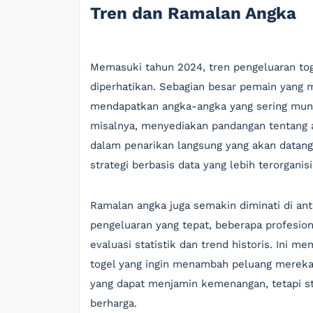
Tren dan Ramalan Angka
Memasuki tahun 2024, tren pengeluaran to
diperhatikan. Sebagian besar pemain yang 
mendapatkan angka-angka yang sering munc
misalnya, menyediakan pandangan tentang
dalam penarikan langsung yang akan datang.
strategi berbasis data yang lebih terorganisi
Ramalan angka juga semakin diminati di an
pengeluaran yang tepat, beberapa profesio
evaluasi statistik dan trend historis. Ini 
togel yang ingin menambah peluang mereka.
yang dapat menjamin kemenangan, tetapi st
berharga.