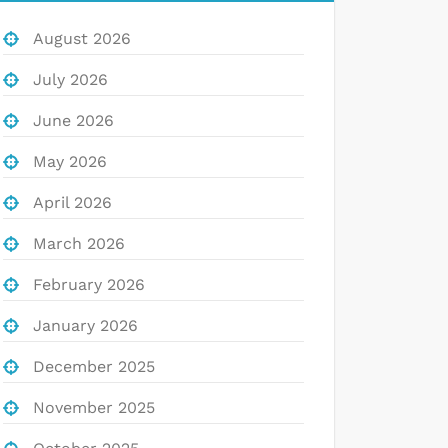
August 2026
July 2026
June 2026
May 2026
April 2026
March 2026
February 2026
January 2026
December 2025
November 2025