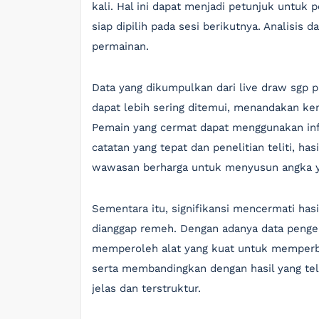
kali. Hal ini dapat menjadi petunjuk unt
siap dipilih pada sesi berikutnya. Analisis d
permainan.
Data yang dikumpulkan dari live draw sgp
dapat lebih sering ditemui, menandakan ke
Pemain yang cermat dapat menggunakan inf
catatan yang tepat dan penelitian teliti, h
wawasan berharga untuk menyusun angka ya
Sementara itu, signifikansi mencermati hasi
dianggap remeh. Dengan adanya data pengel
memperoleh alat yang kuat untuk memperb
serta membandingkan dengan hasil yang te
jelas dan terstruktur.