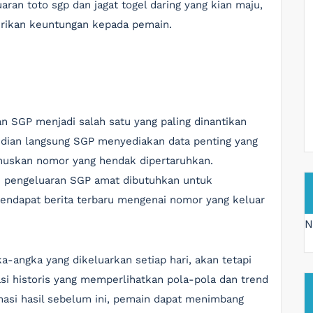
aran toto sgp dan jagat togel daring yang kian maju,
berikan keuntungan kepada pemain.
n SGP menjadi salah satu yang paling dinantikan
undian langsung SGP menyediakan data penting yang
uskan nomor yang hendak dipertaruhkan.
 pengeluaran SGP amat dibutuhkan untuk
endapat berita terbaru mengenai nomor yang keluar
N
a-angka yang dikeluarkan setiap hari, akan tetapi
masi historis yang memperlihatkan pola-pola dan trend
asi hasil sebelum ini, pemain dapat menimbang