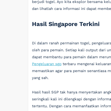
berjudi togel. Ayo kita eksplor bersama kelu
dan lihatlah cara informasi ini dapat mem
Hasil Singapore Terkini
Di dalam ranah permainan togel, pengeluara
oleh para pemain. Setiap kali output dari 
dapat membantu para pemain dalam merum
Pengeluaran sgp
terbaru mengenai keluaran
memastikan agar para pemain senantiasa m
yang sah.
Hasil hasil SGP tak hanya menyertakan angk
seringkali kali ini dilengkapi dengan infor
tertentu. Dengan cara memanfaatkan inform