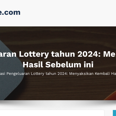
e.com
aran Lottery tahun 2024: M
Hasil Sebelum ini
asi Pengeluaran Lottery tahun 2024: Menyaksikan Kembali Ha