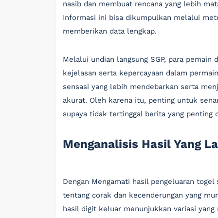
nasib dan membuat rencana yang lebih ma
Informasi ini bisa dikumpulkan melalui me
memberikan data lengkap.
Melalui undian langsung SGP, para pemain
kejelasan serta kepercayaan dalam permaina
sensasi yang lebih mendebarkan serta men
akurat. Oleh karena itu, penting untuk sen
supaya tidak tertinggal berita yang penting d
Menganalisis Hasil Yang La
Dengan Mengamati hasil pengeluaran togel
tentang corak dan kecenderungan yang mun
hasil digit keluar menunjukkan variasi yan