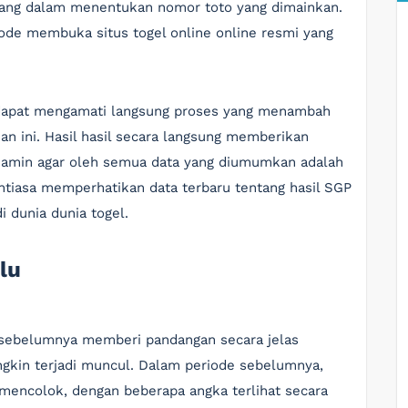
tang dalam menentukan nomor toto yang dimainkan.
tode membuka situs togel online online resmi yang
 dapat mengamati langsung proses yang menambah
n ini. Hasil hasil secara langsung memberikan
jamin agar oleh semua data yang diumumkan adalah
antiasa memperhatikan data terbaru tentang hasil SGP
i dunia dunia togel.
lu
 sebelumnya memberi pandangan secara jelas
gkin terjadi muncul. Dalam periode sebelumnya,
g mencolok, dengan beberapa angka terlihat secara