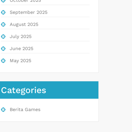
October 2025
September 2025
August 2025
July 2025
June 2025
May 2025
Categories
Berita Games