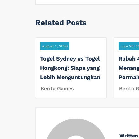
Related Posts
August 1, 2026
July 30, 2
Togel Sydney vs Togel
Rubah 
Hongkong: Siapa yang
Menang 
Lebih Menguntungkan
Permai
Berita Games
Berita 
Written