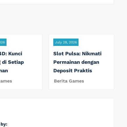
026
July 28, 2026
4D: Kunci
Slot Pulsa: Nikmati
di Setiap
Permainan dengan
nan
Deposit Praktis
Games
Berita Games
 by: