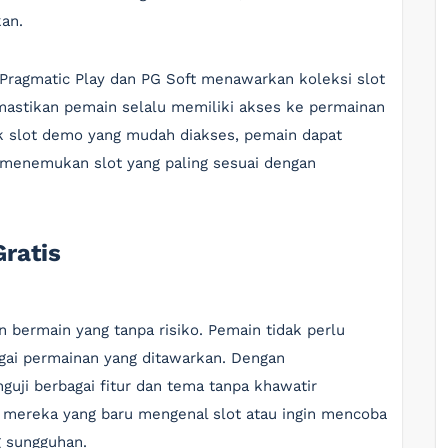
an.
 Pragmatic Play dan PG Soft menawarkan koleksi slot
emastikan pemain selalu memiliki akses ke permainan
link slot demo yang mudah diakses, pemain dapat
menemukan slot yang paling sesuai dengan
ratis
 bermain yang tanpa risiko. Pemain tidak perlu
ai permainan yang ditawarkan. Dengan
ji berbagai fitur dan tema tanpa khawatir
i mereka yang baru mengenal slot atau ingin mencoba
g sungguhan.