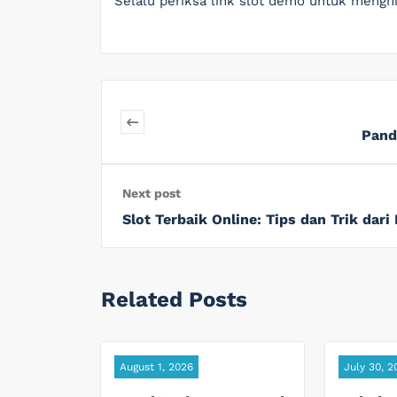
Selalu periksa link slot demo untuk menghin
Pand
Next post
Slot Terbaik Online: Tips dan Trik dari
Related Posts
August 1, 2026
July 30, 2