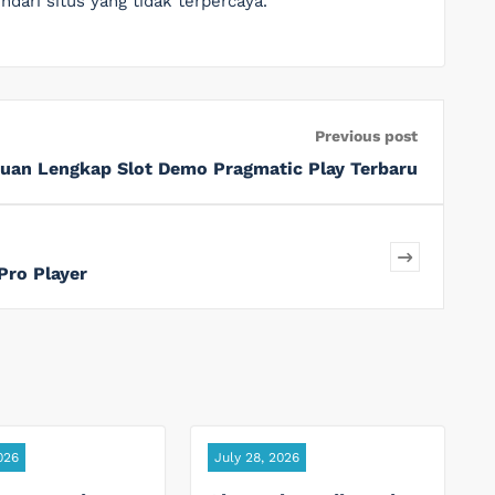
dari situs yang tidak terpercaya.
Previous post
uan Lengkap Slot Demo Pragmatic Play Terbaru
 Pro Player
026
July 28, 2026