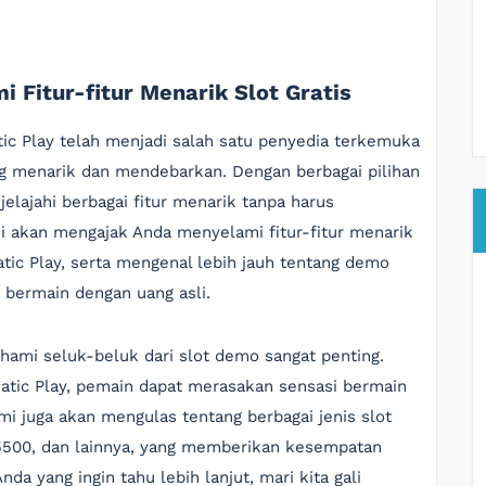
 Fitur-fitur Menarik Slot Gratis
ic Play telah menjadi salah satu penyedia terkemuka
 menarik dan mendebarkan. Dengan berbagai pilihan
elajahi berbagai fitur menarik tanpa harus
i akan mengajak Anda menyelami fitur-fitur menarik
atic Play, serta mengenal lebih jauh tentang demo
m bermain dengan uang asli.
ami seluk-beluk dari slot demo sangat penting.
tic Play, pemain dapat merasakan sensasi bermain
mi juga akan mengulas tentang berbagai jenis slot
5500, dan lainnya, yang memberikan kesempatan
 yang ingin tahu lebih lanjut, mari kita gali