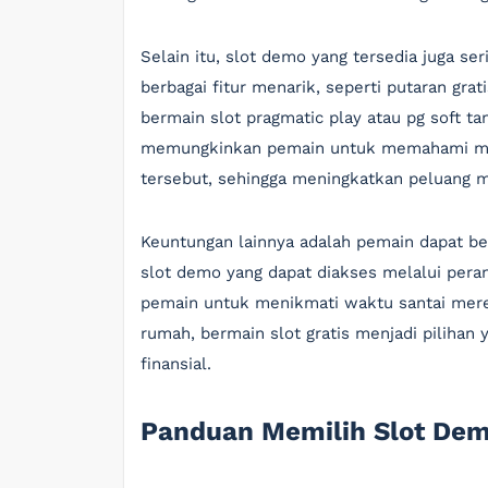
Selain itu, slot demo yang tersedia juga s
berbagai fitur menarik, seperti putaran gr
bermain slot pragmatic play atau pg soft t
memungkinkan pemain untuk memahami mekan
tersebut, sehingga meningkatkan peluang me
Keuntungan lainnya adalah pemain dapat be
slot demo yang dapat diakses melalui pera
pemain untuk menikmati waktu santai merek
rumah, bermain slot gratis menjadi piliha
finansial.
Panduan Memilih Slot Dem