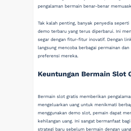
pengalaman bermain benar-benar memuask
Tak kalah penting, banyak penyedia seperti
demo terbaru yang terus diperbarui. Ini m
segar dengan fitur-fitur inovatif. Dengan 
langsung mencoba berbagai permainan dan 
preferensi mereka.
Keuntungan Bermain Slot G
Bermain slot gratis memberikan pengalaman
mengeluarkan uang untuk menikmati berbag
menggunakan demo slot, pemain dapat mengu
kehilangan uang. Ini sangat bermanfaat bag
strategi baru sebelum bermain dengan uan