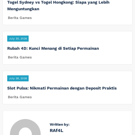
Togel Sydney vs Togel Hongkong: Siapa yang Lebih
Menguntungkan
Berita Games
July 30, 2026
Rubah 4D: Kunci Menang di Setiap Permainan
Berita Games
July 28, 2026
Slot Pulsa: Nikmati Permainan dengan Deposit Praktis
Berita Games
Written by:
RAf4L