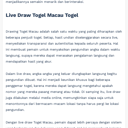
menjadikannya semakin menarik dan berinteraksi.
Live Draw Togel Macau Togel
Drawing Togel Macau adalah salah satu waktu yang paling diharapkan oleh
beberapa penjudi togel. Setiap, hasil undian diselenggarakan secara live,
menyediakan transparansi dan autentisitas kepada seluruh peserta. Hal
ini membuat pemain untuk menyaksikan pengundian angka dalam waktu
langsung, supaya mereka dapat merasakan pengalaman langsung dan
mendapatkan hasil yang akur.
Dalam live draw, angka-angka yang keluar diungkapkan langsung begitu
pengundian dibuat. Hal ini menjadi keunikan khusus bagi beberapa
penggemar togel, karena mereka dapat langsung mengetahui apakah
nomor yang mereka pasang menang atau tidak. Di samping itu, live draw
juga dilakukan melalui media online, memungkinkan siapa saja untuk
menontonnya dari bermacam-macam lokasi tanpa harus pergi ke lokasi
pengundian.
Dengan live draw Togel Macau, pemain dapat lebih percaya dengan sistem