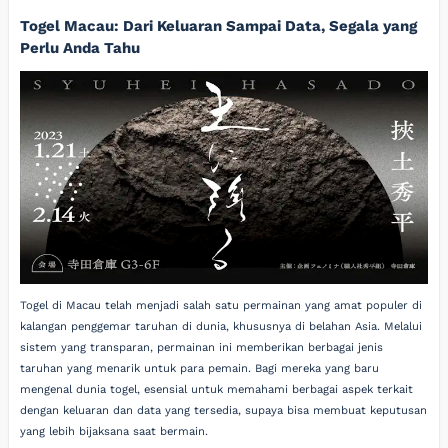
Togel Macau: Dari Keluaran Sampai Data, Segala yang
Perlu Anda Tahu
Togel di Macau telah menjadi salah satu permainan yang amat populer di
kalangan penggemar taruhan di dunia, khususnya di belahan Asia. Melalui
sistem yang transparan, permainan ini memberikan berbagai jenis
taruhan yang menarik untuk para pemain. Bagi mereka yang baru
mengenal dunia togel, esensial untuk memahami berbagai aspek terkait
dengan keluaran dan data yang tersedia, supaya bisa membuat keputusan
yang lebih bijaksana saat bermain.