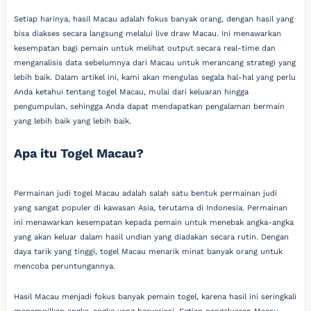
Setiap harinya, hasil Macau adalah fokus banyak orang, dengan hasil yang
bisa diakses secara langsung melalui live draw Macau. Ini menawarkan
kesempatan bagi pemain untuk melihat output secara real-time dan
menganalisis data sebelumnya dari Macau untuk merancang strategi yang
lebih baik. Dalam artikel ini, kami akan mengulas segala hal-hal yang perlu
Anda ketahui tentang togel Macau, mulai dari keluaran hingga
pengumpulan, sehingga Anda dapat mendapatkan pengalaman bermain
yang lebih baik yang lebih baik.
Apa itu Togel Macau?
Permainan judi togel Macau adalah salah satu bentuk permainan judi
yang sangat populer di kawasan Asia, terutama di Indonesia. Permainan
ini menawarkan kesempatan kepada pemain untuk menebak angka-angka
yang akan keluar dalam hasil undian yang diadakan secara rutin. Dengan
daya tarik yang tinggi, togel Macau menarik minat banyak orang untuk
mencoba peruntungannya.
Hasil Macau menjadi fokus banyak pemain togel, karena hasil ini seringkali