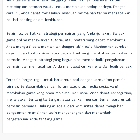
aktivitas sehari-hari atau tanggung jawab lainnya. Usahakan untuk
menetapkan batasan waktu untuk memainkan setiap harinya. Dengan
cara ini, Anda dapat merasakan keseruan permainan tanpa mengabaikan
hal-hal penting dalam kehidupan.
Selain itu, perhatikan strategi permainan yang Anda gunakan. Banyak
game online menawarkan tutorial atau materi yang dapat membantu
Anda mengerti cara memainkan dengan lebih baik. Manfaatkan sumber
daya ini dan tonton video atau baca artikel yang membahas teknik-teknik
bermain. Mengerti strategi yang bagus bisa memperbaiki pengalaman
bermain dan memudahkan Anda mendapatkan kemenangan lebih banyak.
Terakhir, jangan ragu untuk berkomunikasi dengan komunitas pemain
lainnya. Bergabunglah dengan forum atau grup media sosial yang
membahas game yang Anda mainkan. Dari sana, Anda dapat berbagi tips,
menanyakan tentang tantangan, atau bahkan mencari teman baru untuk
bermain bersama. Dukungan sosial dari komunitas dapat mengubah
pengalaman memainkan lebih menyenangkan dan menambah
pengetahuan Anda tentang game.