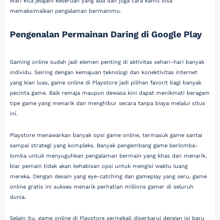
Mari kita jelajahi keseruan yang ada dan juga cara kamu bisa
memaksimalkan pengalaman bermainmu.
Pengenalan Permainan Daring di Google Play
Gaming online sudah jadi elemen penting di aktivitas sehari-hari banyak
individu. Seiring dengan kemajuan teknologi dan konektivitas internet
yang kian luas, game online di Playstore jadi pilihan favorit bagi banyak
pecinta game. Baik remaja maupun dewasa kini dapat menikmati beragam
tipe game yang menarik dan menghibur secara tanpa biaya melalui situs
ini.
Playstore menawarkan banyak opsi game online, termasuk game santai
sampai strategi yang kompleks. Banyak pengembang game berlomba-
lomba untuk menyuguhkan pengalaman bermain yang khas dan menarik,
biar pemain tidak akan kehabisan opsi untuk mengisi waktu luang
mereka. Dengan desain yang eye-catching dan gameplay yang seru, game
online gratis ini sukses menarik perhatian millions gamer di seluruh
dunia.
Selain itu, game online di Playstore seringkali diperbarui dengan isi baru