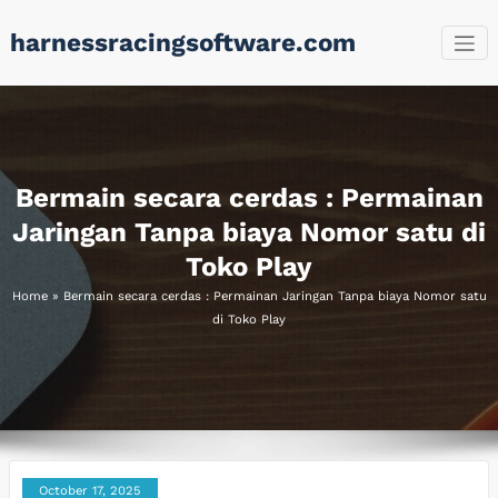
Skip
harnessracingsoftware.com
to
content
Bermain secara cerdas : Permainan
Jaringan Tanpa biaya Nomor satu di
Toko Play
Home
»
Bermain secara cerdas : Permainan Jaringan Tanpa biaya Nomor satu
di Toko Play
October 17, 2025