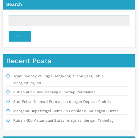
Search
Search
Recent Posts
Togel Sydney vs Togel Hongkong: Siapa yang Lebih
Menguntungkan
Rubah 4D: Kunci Menang di Setiap Permainan
Slot Pulsa: Nikmati Permainan dengan Deposit Praktis
Mengapa Bupatitogel Semakin Populer di Kalangan Buzzer
Rubah 4D: Melampaui Batas Imaginasi dengan Teknologi