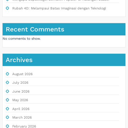
Rubah 4D: Melampaui Batas Imaginasi dengan Teknologi
Recent Comments
No comments to show.
Archives
August 2026
July 2026
June 2026
May 2026
April 2026
March 2026
February 2026