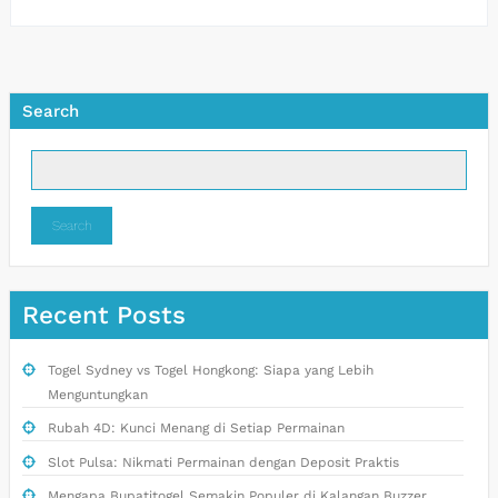
Search
Search
Recent Posts
Togel Sydney vs Togel Hongkong: Siapa yang Lebih
Menguntungkan
Rubah 4D: Kunci Menang di Setiap Permainan
Slot Pulsa: Nikmati Permainan dengan Deposit Praktis
Mengapa Bupatitogel Semakin Populer di Kalangan Buzzer