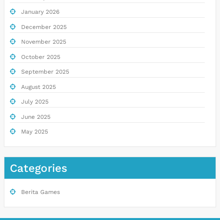
January 2026
December 2025
November 2025
October 2025
September 2025
August 2025
July 2025
June 2025
May 2025
Categories
Berita Games