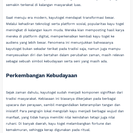
semakin terkenal di kalangan masyarakat luas.
Saat menuju era modern, kayutogel mendapat transformasi besar.
Melalui kehadiran teknologi serta platform sosial, popularitas kayu togel
meningkat di kalangan kaum muda. Mereka kian memposting hasil karya
mereka di platform digital, memperkenalkan kembali kayu togel ke
audiens yang lebih besar. Fenomena ini menunjukkan bahwasanya
kayutogel bukan sekadar terikat pada tradisi saja, namun juga mampu
menyesuaikan diri dan bertahan dalam perubahan zaman, masih relevan
sebagai sebuah simbol kebudayaan serta seni yang masih ada.
Perkembangan Kebudayaan
Sejak zaman dahulu, kayutogel sudah menjadi komponen signifikan dari
tradisi masyarakat. Kebiasaan ini biasanya dikerjakan pada berbagai
upacara dan perayaan, sambil mengandalkan keterampilan tangan dan
inisiatif. Para pengrajin lokal mengolah kayu menjadi berbagai wujud dan
manfaat, yang tidak hanya memiliki nilai keindahan tetapi juga nilai
ruhani. Di banyak daerah, kayu togel melambangkan fortune dan
kemakmuran, sehingga kerap digunakan pada ritual.