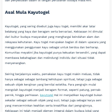
dan penyesuaian dalam di tengah perubahan budaya masa kini.
Asal Mula Kayutogel
Kayutogel, yang sering disebut juga kayu togel, memiliki akar latar
belakang yang kaya dan beragam serta bervariasi. Kebiasaan ini dimulai
dari kultur budaya masyarakat yang menghargai keindahan alam dan
rekayasa kehutanan. Kayu togel merupakan bagian di dalam upacara yang
menggunakan penggunaan kayu sebagai untuk berdoa dan berharap.
Komunitas meyakini jika kayutogel punya kekuatan tersendiri, yang dapat
membawa kebahagiaan dan melindungi individu dari situasi tidak
menyenangkan.
Seiring berjalannya waktu, pemakaian kayu togel makin meluas, tidak
hanya sebagai sebagai lambang kehidupan spiritual, tetapi juga sebagai
sebuah objek kerajinan yang bernilai estetika. Para pengrajin mulai
mengolah kayutogel menjadi beragam format, seperti patung, pernak-
pernik, hingga perhiasan.
kayutogel
Hal ini menjadikan kayutogel bukan
sekadar sebagai sebuah objek yang suci, tetapi juga sebagai karya seni
yang mencerminkan keahlian serta kreatifitas dari pengrajinnya.
Kebiasaan ini telah menjadi elemen integral dalam budaya lokal yang