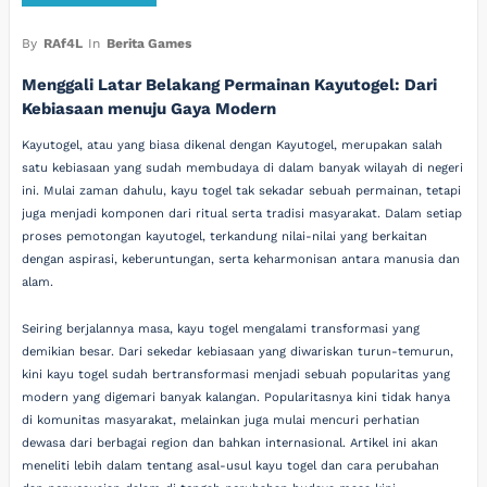
By
RAf4L
In
Berita Games
Menggali Latar Belakang Permainan Kayutogel: Dari
Kebiasaan menuju Gaya Modern
Kayutogel, atau yang biasa dikenal dengan Kayutogel, merupakan salah
satu kebiasaan yang sudah membudaya di dalam banyak wilayah di negeri
ini. Mulai zaman dahulu, kayu togel tak sekadar sebuah permainan, tetapi
juga menjadi komponen dari ritual serta tradisi masyarakat. Dalam setiap
proses pemotongan kayutogel, terkandung nilai-nilai yang berkaitan
dengan aspirasi, keberuntungan, serta keharmonisan antara manusia dan
alam.
Seiring berjalannya masa, kayu togel mengalami transformasi yang
demikian besar. Dari sekedar kebiasaan yang diwariskan turun-temurun,
kini kayu togel sudah bertransformasi menjadi sebuah popularitas yang
modern yang digemari banyak kalangan. Popularitasnya kini tidak hanya
di komunitas masyarakat, melainkan juga mulai mencuri perhatian
dewasa dari berbagai region dan bahkan internasional. Artikel ini akan
meneliti lebih dalam tentang asal-usul kayu togel dan cara perubahan