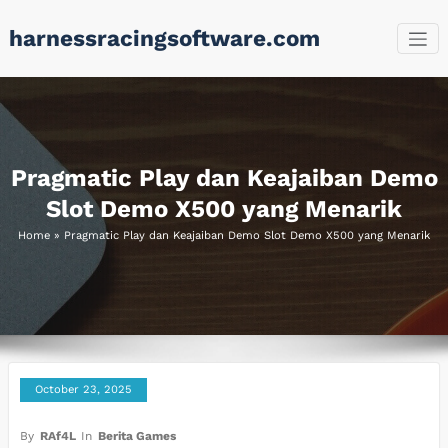
Skip
harnessracingsoftware.com
to
content
Pragmatic Play dan Keajaiban Demo
Slot Demo X500 yang Menarik
Home
»
Pragmatic Play dan Keajaiban Demo Slot Demo X500 yang Menarik
October 23, 2025
By
RAf4L
In
Berita Games