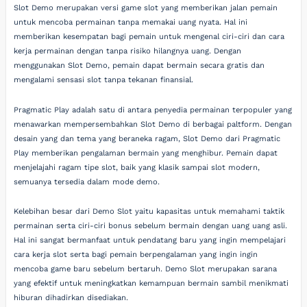
Slot Demo merupakan versi game slot yang memberikan jalan pemain
untuk mencoba permainan tanpa memakai uang nyata. Hal ini
memberikan kesempatan bagi pemain untuk mengenal ciri-ciri dan cara
kerja permainan dengan tanpa risiko hilangnya uang. Dengan
menggunakan Slot Demo, pemain dapat bermain secara gratis dan
mengalami sensasi slot tanpa tekanan finansial.
Pragmatic Play adalah satu di antara penyedia permainan terpopuler yang
menawarkan mempersembahkan Slot Demo di berbagai paltform. Dengan
desain yang dan tema yang beraneka ragam, Slot Demo dari Pragmatic
Play memberikan pengalaman bermain yang menghibur. Pemain dapat
menjelajahi ragam tipe slot, baik yang klasik sampai slot modern,
semuanya tersedia dalam mode demo.
Kelebihan besar dari Demo Slot yaitu kapasitas untuk memahami taktik
permainan serta ciri-ciri bonus sebelum bermain dengan uang uang asli.
Hal ini sangat bermanfaat untuk pendatang baru yang ingin mempelajari
cara kerja slot serta bagi pemain berpengalaman yang ingin ingin
mencoba game baru sebelum bertaruh. Demo Slot merupakan sarana
yang efektif untuk meningkatkan kemampuan bermain sambil menikmati
hiburan dihadirkan disediakan.