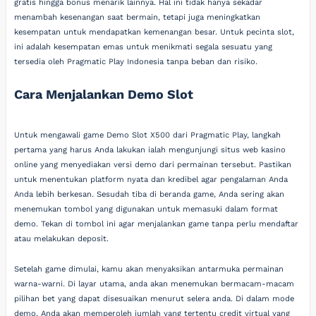
gratis hingga bonus menarik lainnya. Hal ini tidak hanya sekadar
menambah kesenangan saat bermain, tetapi juga meningkatkan
kesempatan untuk mendapatkan kemenangan besar. Untuk pecinta slot,
ini adalah kesempatan emas untuk menikmati segala sesuatu yang
tersedia oleh Pragmatic Play Indonesia tanpa beban dan risiko.
Cara Menjalankan Demo Slot
Untuk mengawali game Demo Slot X500 dari Pragmatic Play, langkah
pertama yang harus Anda lakukan ialah mengunjungi situs web kasino
online yang menyediakan versi demo dari permainan tersebut. Pastikan
untuk menentukan platform nyata dan kredibel agar pengalaman Anda
Anda lebih berkesan. Sesudah tiba di beranda game, Anda sering akan
menemukan tombol yang digunakan untuk memasuki dalam format
demo. Tekan di tombol ini agar menjalankan game tanpa perlu mendaftar
atau melakukan deposit.
Setelah game dimulai, kamu akan menyaksikan antarmuka permainan
warna-warni. Di layar utama, anda akan menemukan bermacam-macam
pilihan bet yang dapat disesuaikan menurut selera anda. Di dalam mode
demo, Anda akan memperoleh jumlah yang tertentu credit virtual yang