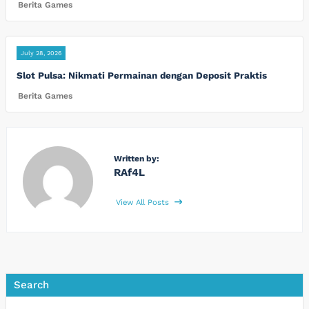
Berita Games
July 28, 2026
Slot Pulsa: Nikmati Permainan dengan Deposit Praktis
Berita Games
Written by:
RAf4L
View All Posts
Search