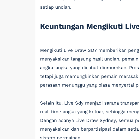
setiap undian.
Keuntungan Mengikuti Liv
Mengikuti Live Draw SDY memberikan penga
menyaksikan langsung hasil undian, pemain
angka-angka yang dicabut diumumkan. Pros
tetapi juga memungkinkan pemain merasaka
perasaan menunggu yang biasa menyertai 
Selain itu, Live Sdy menjadi sarana transpa
real-time angka yang keluar, sehingga meng
Dengan adanya Live Draw Sydney, semua p
menyaksikan dan berpartisipasi dalam seti
sistem permainan.