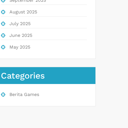
September 2025
August 2025
July 2025
June 2025
May 2025
Categories
Berita Games