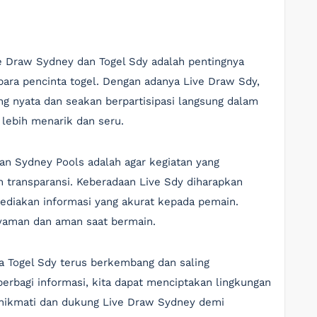
 Draw Sydney dan Togel Sdy adalah pentingnya
para pencinta togel. Dengan adanya Live Draw Sdy,
g nyata dan seakan berpartisipasi langsung dalam
ebih menarik dan seru.
n Sydney Pools adalah agar kegiatan yang
 transparansi. Keberadaan Live Sdy diharapkan
diakan informasi yang akurat kepada pemain.
yaman dan aman saat bermain.
a Togel Sdy terus berkembang dan saling
erbagi informasi, kita dapat menciptakan lingkungan
 nikmati dan dukung Live Draw Sydney demi