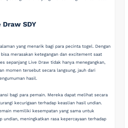
e Draw SDY
laman yang menarik bagi para pecinta togel. Dengan
 bisa merasakan ketegangan dan excitement saat
es sepanjang Live Draw tidak hanya menegangkan,
n momen tersebut secara langsung, jauh dari
pengumuman hasil.
ransi bagi para pemain. Mereka dapat melihat secara
urangi kecurigaan terhadap keaslian hasil undian.
emain memiliki kesempatan yang sama untuk
ap undian, meningkatkan rasa kepercayaan terhadap