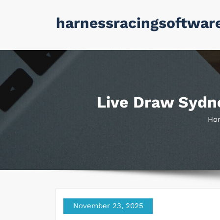
Skip
harnessracingsoftwar
to
content
Live Draw Sydn
Ho
November 23, 2025