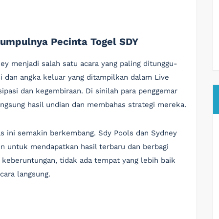
umpulnya Pecinta Togel SDY
ney menjadi salah satu acara yang paling ditunggu-
i dan angka keluar yang ditampilkan dalam Live
pasi dan kegembiraan. Di sinilah para penggemar
ngsung hasil undian dan membahas strategi mereka.
as ini semakin berkembang. Sdy Pools dan Sydney
 untuk mendapatkan hasil terbaru dan berbagi
 keberuntungan, tidak ada tempat yang lebih baik
cara langsung.