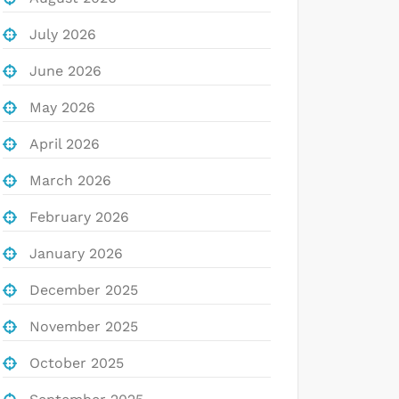
July 2026
June 2026
May 2026
April 2026
March 2026
February 2026
January 2026
December 2025
November 2025
October 2025