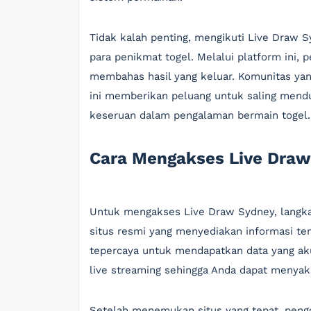
Tidak kalah penting, mengikuti Live Draw Sy
para penikmat togel. Melalui platform ini, p
membahas hasil yang keluar. Komunitas yan
ini memberikan peluang untuk saling mendu
keseruan dalam pengalaman bermain togel.
Cara Mengakses Live Dra
Untuk mengakses Live Draw Sydney, langka
situs resmi yang menyediakan informasi te
tepercaya untuk mendapatkan data yang akur
live streaming sehingga Anda dapat menyak
Setelah menemukan situs yang tepat, peng