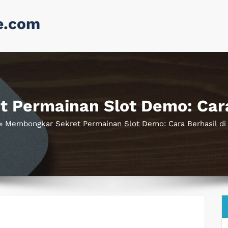
e.com
 Permainan Slot Demo: Cara 
»
Membongkar Sekret Permainan Slot Demo: Cara Berhasil di