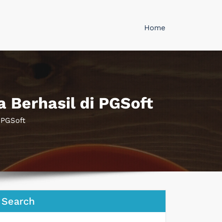
Home
Berhasil di PGSoft
 PGSoft
Search