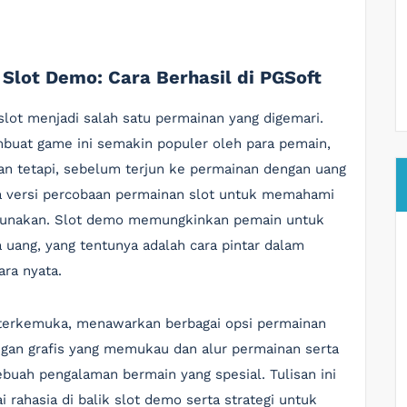
lot Demo: Cara Berhasil di PGSoft
slot menjadi salah satu permainan yang digemari.
uat game ini semakin populer oleh para pemain,
kan tetapi, sebelum terjun ke permainan dengan uang
ba versi percobaan permainan slot untuk memahami
a gunakan. Slot demo memungkinkan pemain untuk
a uang, yang tentunya adalah cara pintar dalam
ra nyata.
 terkemuka, menawarkan berbagai opsi permainan
ngan grafis yang memukau dan alur permainan serta
uah pengalaman bermain yang spesial. Tulisan ini
hasia di balik slot demo serta strategi untuk