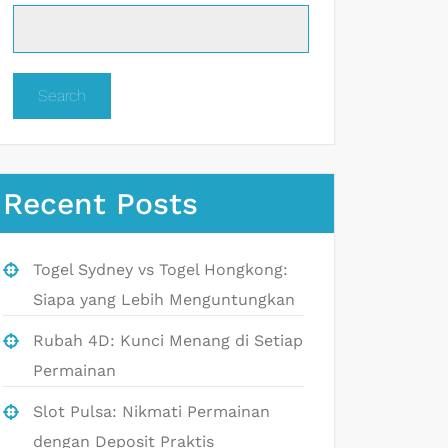
Search
Recent Posts
Togel Sydney vs Togel Hongkong:
Siapa yang Lebih Menguntungkan
Rubah 4D: Kunci Menang di Setiap
Permainan
Slot Pulsa: Nikmati Permainan
dengan Deposit Praktis