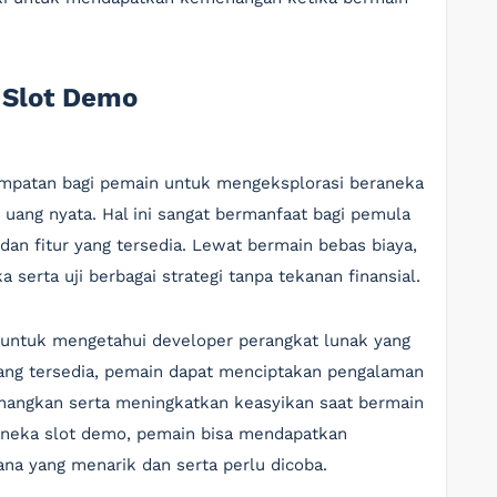
Slot Demo
patan bagi pemain untuk mengeksplorasi beraneka
uang nyata. Hal ini sangat bermanfaat bagi pemula
dan fitur yang tersedia. Lewat bermain bebas biaya,
rta uji berbagai strategi tanpa tekanan finansial.
 untuk mengetahui developer perangkat lunak yang
yang tersedia, pemain dapat menciptakan pengalaman
angkan serta meningkatkan keasyikan saat bermain
aneka slot demo, pemain bisa mendapatkan
na yang menarik dan serta perlu dicoba.