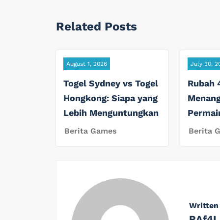
Related Posts
August 1, 2026
July 30, 2
Togel Sydney vs Togel
Rubah 
Hongkong: Siapa yang
Menang 
Lebih Menguntungkan
Permai
Berita Games
Berita 
Written
RAf4L