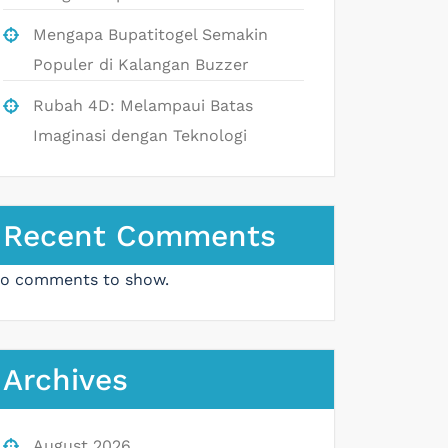
Mengapa Bupatitogel Semakin
Populer di Kalangan Buzzer
Rubah 4D: Melampaui Batas
Imaginasi dengan Teknologi
Recent Comments
o comments to show.
Archives
August 2026