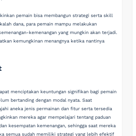
inkan pemain bisa membangun strategi serta skill
o kalah dana, para pemain mampu melakukan
kemenangan-kemenangan yang mungkin akan terjadi.
gkatkan kemungkinan menangnya ketika nantinya
t
apat menciptakan keuntungan signifikan bagi pemain
lum bertanding dengan modal nyata. Saat
hi aneka jenis permainan dan fitur serta tersedia
ungkinkan mereka agar mempelajari tentang paduan
dan kesempatan kemenangan, sehingga saat mereka
ka semua sudah memiliki strategi yang lebih efektif