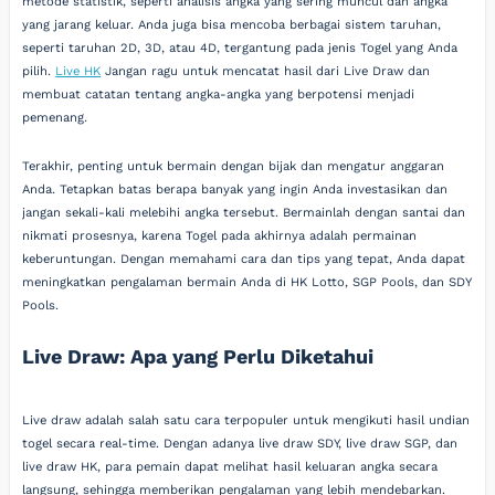
metode statistik, seperti analisis angka yang sering muncul dan angka
yang jarang keluar. Anda juga bisa mencoba berbagai sistem taruhan,
seperti taruhan 2D, 3D, atau 4D, tergantung pada jenis Togel yang Anda
pilih.
Live HK
Jangan ragu untuk mencatat hasil dari Live Draw dan
membuat catatan tentang angka-angka yang berpotensi menjadi
pemenang.
Terakhir, penting untuk bermain dengan bijak dan mengatur anggaran
Anda. Tetapkan batas berapa banyak yang ingin Anda investasikan dan
jangan sekali-kali melebihi angka tersebut. Bermainlah dengan santai dan
nikmati prosesnya, karena Togel pada akhirnya adalah permainan
keberuntungan. Dengan memahami cara dan tips yang tepat, Anda dapat
meningkatkan pengalaman bermain Anda di HK Lotto, SGP Pools, dan SDY
Pools.
Live Draw: Apa yang Perlu Diketahui
Live draw adalah salah satu cara terpopuler untuk mengikuti hasil undian
togel secara real-time. Dengan adanya live draw SDY, live draw SGP, dan
live draw HK, para pemain dapat melihat hasil keluaran angka secara
langsung, sehingga memberikan pengalaman yang lebih mendebarkan.