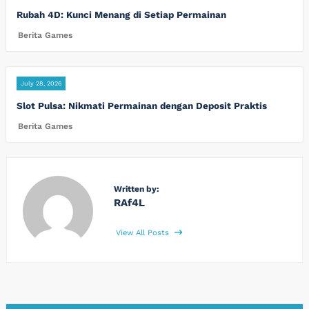
Rubah 4D: Kunci Menang di Setiap Permainan
Berita Games
July 28, 2026
Slot Pulsa: Nikmati Permainan dengan Deposit Praktis
Berita Games
Written by:
RAf4L
View All Posts