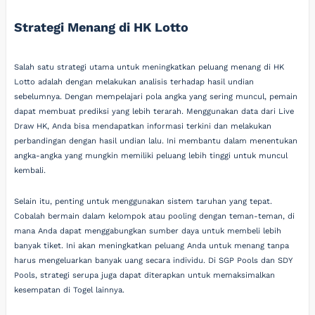
Strategi Menang di HK Lotto
Salah satu strategi utama untuk meningkatkan peluang menang di HK
Lotto adalah dengan melakukan analisis terhadap hasil undian
sebelumnya. Dengan mempelajari pola angka yang sering muncul, pemain
dapat membuat prediksi yang lebih terarah. Menggunakan data dari Live
Draw HK, Anda bisa mendapatkan informasi terkini dan melakukan
perbandingan dengan hasil undian lalu. Ini membantu dalam menentukan
angka-angka yang mungkin memiliki peluang lebih tinggi untuk muncul
kembali.
Selain itu, penting untuk menggunakan sistem taruhan yang tepat.
Cobalah bermain dalam kelompok atau pooling dengan teman-teman, di
mana Anda dapat menggabungkan sumber daya untuk membeli lebih
banyak tiket. Ini akan meningkatkan peluang Anda untuk menang tanpa
harus mengeluarkan banyak uang secara individu. Di SGP Pools dan SDY
Pools, strategi serupa juga dapat diterapkan untuk memaksimalkan
kesempatan di Togel lainnya.