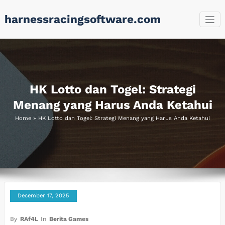
Skip
harnessracingsoftware.com
to
content
HK Lotto dan Togel: Strategi
Menang yang Harus Anda Ketahui
Home
»
HK Lotto dan Togel: Strategi Menang yang Harus Anda Ketahui
December 17, 2025
By
RAf4L
In
Berita Games