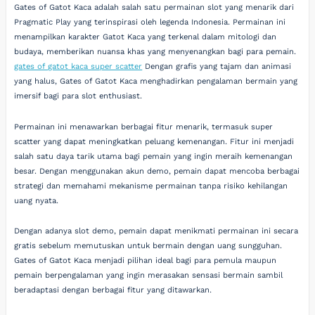
Gates of Gatot Kaca adalah salah satu permainan slot yang menarik dari
Pragmatic Play yang terinspirasi oleh legenda Indonesia. Permainan ini
menampilkan karakter Gatot Kaca yang terkenal dalam mitologi dan
budaya, memberikan nuansa khas yang menyenangkan bagi para pemain.
gates of gatot kaca super scatter
Dengan grafis yang tajam dan animasi
yang halus, Gates of Gatot Kaca menghadirkan pengalaman bermain yang
imersif bagi para slot enthusiast.
Permainan ini menawarkan berbagai fitur menarik, termasuk super
scatter yang dapat meningkatkan peluang kemenangan. Fitur ini menjadi
salah satu daya tarik utama bagi pemain yang ingin meraih kemenangan
besar. Dengan menggunakan akun demo, pemain dapat mencoba berbagai
strategi dan memahami mekanisme permainan tanpa risiko kehilangan
uang nyata.
Dengan adanya slot demo, pemain dapat menikmati permainan ini secara
gratis sebelum memutuskan untuk bermain dengan uang sungguhan.
Gates of Gatot Kaca menjadi pilihan ideal bagi para pemula maupun
pemain berpengalaman yang ingin merasakan sensasi bermain sambil
beradaptasi dengan berbagai fitur yang ditawarkan.