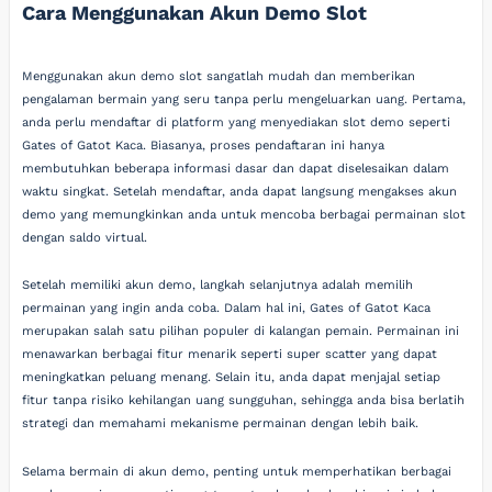
Cara Menggunakan Akun Demo Slot
Menggunakan akun demo slot sangatlah mudah dan memberikan
pengalaman bermain yang seru tanpa perlu mengeluarkan uang. Pertama,
anda perlu mendaftar di platform yang menyediakan slot demo seperti
Gates of Gatot Kaca. Biasanya, proses pendaftaran ini hanya
membutuhkan beberapa informasi dasar dan dapat diselesaikan dalam
waktu singkat. Setelah mendaftar, anda dapat langsung mengakses akun
demo yang memungkinkan anda untuk mencoba berbagai permainan slot
dengan saldo virtual.
Setelah memiliki akun demo, langkah selanjutnya adalah memilih
permainan yang ingin anda coba. Dalam hal ini, Gates of Gatot Kaca
merupakan salah satu pilihan populer di kalangan pemain. Permainan ini
menawarkan berbagai fitur menarik seperti super scatter yang dapat
meningkatkan peluang menang. Selain itu, anda dapat menjajal setiap
fitur tanpa risiko kehilangan uang sungguhan, sehingga anda bisa berlatih
strategi dan memahami mekanisme permainan dengan lebih baik.
Selama bermain di akun demo, penting untuk memperhatikan berbagai