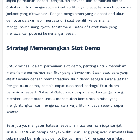
aspek permainan, seperti pengaturan taruhan dan kombinasi simbol.
Cobalah untuk mengeksplorasi setiap fitur yang ada, termasuk bonus dan
jackpot yang ditawarkan. Dengan pengalaman yang didapat dari akun
demo, anda akan lebih percaya diri saat beralih ke permainan
menggunakan uang nyata, terutama di Gates of Gatot Kaca yang
menawarkan potensi kemenangan besar.
Strategi Memenangkan Slot Demo
Untuk berhasil dalam permainan slot demo, penting untuk memahami
mekanisme permainan dan fitur yang ditawarkan. Salah satu cara yang
efektif adalah dengan memanfaatkan akun demo sebagai sarana latihan.
Dengan akun demo, pemain dapat eksplorasi berbagai fitur dalam
permainan seperti Gates of Gatot Kaca tanpa risiko kehilangan uang. Ini
memberi kesempatan untuk menemukan kombinasi simbol yang
menguntungkan dan mengenali cara kerja fitur khusus seperti super
scatter.
Selanjutnya, mengatur batasan sebelum mulai bermain juga sangat
krusial. Tentukan berapa banyak waktu dan uang yang akan diinvestasikan
selama sesi bermain slot demo. Dengan memiliki rencana yang jelas,