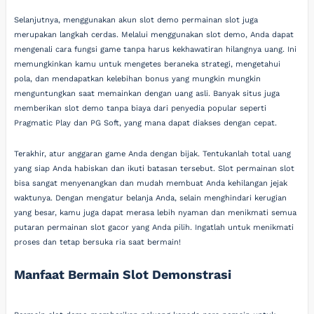
Selanjutnya, menggunakan akun slot demo permainan slot juga
merupakan langkah cerdas. Melalui menggunakan slot demo, Anda dapat
mengenali cara fungsi game tanpa harus kekhawatiran hilangnya uang. Ini
memungkinkan kamu untuk mengetes beraneka strategi, mengetahui
pola, dan mendapatkan kelebihan bonus yang mungkin mungkin
menguntungkan saat memainkan dengan uang asli. Banyak situs juga
memberikan slot demo tanpa biaya dari penyedia popular seperti
Pragmatic Play dan PG Soft, yang mana dapat diakses dengan cepat.
Terakhir, atur anggaran game Anda dengan bijak. Tentukanlah total uang
yang siap Anda habiskan dan ikuti batasan tersebut. Slot permainan slot
bisa sangat menyenangkan dan mudah membuat Anda kehilangan jejak
waktunya. Dengan mengatur belanja Anda, selain menghindari kerugian
yang besar, kamu juga dapat merasa lebih nyaman dan menikmati semua
putaran permainan slot gacor yang Anda pilih. Ingatlah untuk menikmati
proses dan tetap bersuka ria saat bermain!
Manfaat Bermain Slot Demonstrasi