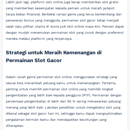
Lebih jauh lagi, platform slot online juga kerap memberikan slot gratis
yang memberikan kesempatan kepada pemain untuk meraih jackpot
tanpa beban finansial. Berbekal variasi game yang terus berkembang dan
penawaran bonus yang menggoda, permainan slot gacor tetap menjadi
salah satu pilihan utama di dunia judi slot online masa kini. Pemain dapat
dengan mudah menemukan permainan slot yang cocok dengan preferensi
mereka melalui platform yang terpercaya.
Strategi untuk Meraih Kemenangan di
Permainan Slot Gacor
Dalam ranah game permainan slot online, menggunakan strategi yang
sesuai bisa menambah peluang kamu untuk memenangkan. Pertama,
penting untuk memilih permainan slot online yang memiliki tingkat
pengembalian yang lebih baik kepada pengguna (RTP). Permainan dengan
persentase pengembalian di lebih dari 95 % sering menawarkan peluang
menang yang lebih baik. Lakukan penelitian untuk mengetahui slot yang
dikenal sebagai slot gacor hari ini, sehingga kamu dapat mengoptimalkan
pengalaman bermain kamu dan mendapatkan keuntungan yang
diharapkan.