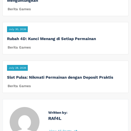
Menguntungkan
Berita Games
July 30, 2026
Rubah 4D: Kunci Menang di Setiap Permainan
Berita Games
July 28, 2026
Slot Pulsa: Nikmati Permainan dengan Deposit Praktis
Berita Games
Written by:
RAf4L