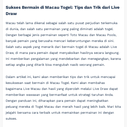
Sukses Bermain di Macau Togel: Tips dan Trik dari Live
Draw
Macau telah lama dikenal sebagai salah satu pusat perjudian terkemuka
di dunia, dan salah satu permainan yang paling diminati adalah togel.
Dengan berbagai jenis permainan seperti Toto Macau dan Macau Pools,
banyak pemain yang berusaha mencari keberuntungan mereka di sini.
Salah satu aspek yang menarik dari bermain togel di Macau adalah Live
Draw, di mana para pemain dapat menyaksikan hasilnya secara langsung.
Ini memberikan pengalaman yang mendebarkan dan menegangkan, karena
setiap angka yang ditarik bisa mengubah nasib seorang pemain.
Dalam artikel ini, kami akan memberikan tips dan trik untuk mencapai
kesuksesan saat bermain di Macau Togel. Kami akan membahas
bagaimana Live Macau dan hasil yang diperoleh melalui Live Draw dapat
memberikan wawasan yang bermanfaat untuk strategi taruhan Anda.
Dengan panduan ini, diharapkan para pemain dapat meningkatkan
peluang mereka di Togel Macau dan meraih hasil yang lebih baik. Mari kita
jelajahi bersama cara terbaik untuk memainkan permainan ini dengan
sukses.