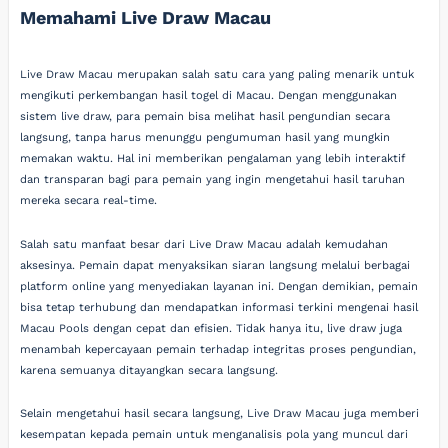
Memahami Live Draw Macau
Live Draw Macau merupakan salah satu cara yang paling menarik untuk
mengikuti perkembangan hasil togel di Macau. Dengan menggunakan
sistem live draw, para pemain bisa melihat hasil pengundian secara
langsung, tanpa harus menunggu pengumuman hasil yang mungkin
memakan waktu. Hal ini memberikan pengalaman yang lebih interaktif
dan transparan bagi para pemain yang ingin mengetahui hasil taruhan
mereka secara real-time.
Salah satu manfaat besar dari Live Draw Macau adalah kemudahan
aksesinya. Pemain dapat menyaksikan siaran langsung melalui berbagai
platform online yang menyediakan layanan ini. Dengan demikian, pemain
bisa tetap terhubung dan mendapatkan informasi terkini mengenai hasil
Macau Pools dengan cepat dan efisien. Tidak hanya itu, live draw juga
menambah kepercayaan pemain terhadap integritas proses pengundian,
karena semuanya ditayangkan secara langsung.
Selain mengetahui hasil secara langsung, Live Draw Macau juga memberi
kesempatan kepada pemain untuk menganalisis pola yang muncul dari