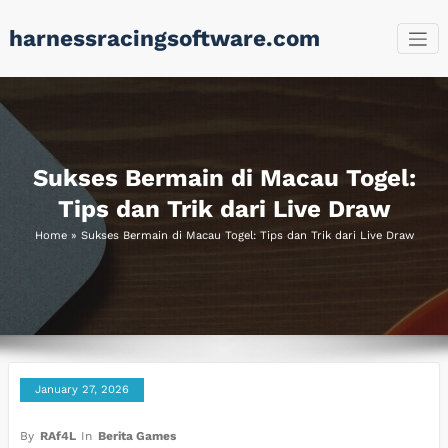
Skip
harnessracingsoftware.com
to
content
Sukses Bermain di Macau Togel:
Tips dan Trik dari Live Draw
Home
»
Sukses Bermain di Macau Togel: Tips dan Trik dari Live Draw
January 27, 2026
By
RAf4L
In
Berita Games