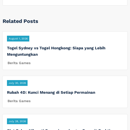
Related Posts
August 1, 2026
Togel Sydney vs Togel Hongkong: Siapa yang Lebih
Menguntungkan
Berita Games
July 30, 2026
Rubah 4D: Kunci Menang di Setiap Permainan
Berita Games
July 28, 2026