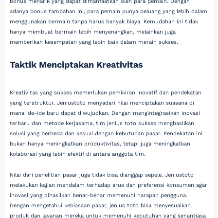
bonus menarik yang dapat dimanfaatkan oleh para pemain. Dengan
adanya bonus tambahan ini, para pemain punya peluang yang lebih dalam
menggunakan bermain tanpa harus banyak biaya. Kemudahan ini tidak
hanya membuat bermain lebih menyenangkan, melainkan juga
memberikan kesempatan yang lebih baik dalam meraih sukses.
Taktik Menciptakan Kreativitas
Kreativitas yang sukses memerlukan pemikiran inovatif dan pendekatan
yang terstruktur. Jeniustoto menyadari nilai menciptakan suasana di
mana ide-ide baru dapat diwujudkan. Dengan mengintegrasikan inovasi
terbaru dan metode kerjasama, tim jenius toto sukses menghasilkan
solusi yang berbeda dan sesuai dengan kebutuhan pasar. Pendekatan ini
bukan hanya meningkatkan produktivitas, tetapi juga meningkatkan
kolaborasi yang lebih efektif di antara anggota tim.
Nilai dari penelitian pasar juga tidak bisa dianggap sepele. Jeniustoto
melakukan kajian mendalam terhadap arus dan preferensi konsumen agar
inovasi yang dihasilkan benar-benar memenuhi harapan pengguna.
Dengan mengetahui kebiasaan pasar, jenius toto bisa menyesuaikan
produk dan layanan mereka untuk memenuhi kebutuhan yang senantiasa