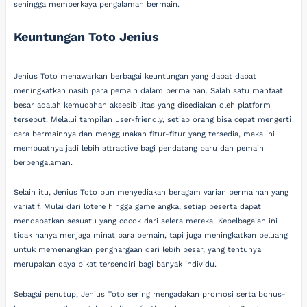
sehingga memperkaya pengalaman bermain.
Keuntungan Toto Jenius
Jenius Toto menawarkan berbagai keuntungan yang dapat dapat
meningkatkan nasib para pemain dalam permainan. Salah satu manfaat
besar adalah kemudahan aksesibilitas yang disediakan oleh platform
tersebut. Melalui tampilan user-friendly, setiap orang bisa cepat mengerti
cara bermainnya dan menggunakan fitur-fitur yang tersedia, maka ini
membuatnya jadi lebih attractive bagi pendatang baru dan pemain
berpengalaman.
Selain itu, Jenius Toto pun menyediakan beragam varian permainan yang
variatif. Mulai dari lotere hingga game angka, setiap peserta dapat
mendapatkan sesuatu yang cocok dari selera mereka. Kepelbagaian ini
tidak hanya menjaga minat para pemain, tapi juga meningkatkan peluang
untuk memenangkan penghargaan dari lebih besar, yang tentunya
merupakan daya pikat tersendiri bagi banyak individu.
Sebagai penutup, Jenius Toto sering mengadakan promosi serta bonus-