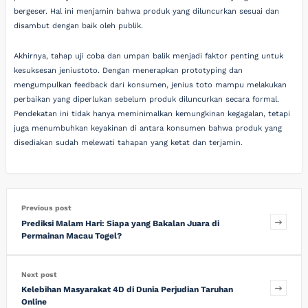
bergeser. Hal ini menjamin bahwa produk yang diluncurkan sesuai dan
disambut dengan baik oleh publik.
Akhirnya, tahap uji coba dan umpan balik menjadi faktor penting untuk
kesuksesan jeniustoto. Dengan menerapkan prototyping dan
mengumpulkan feedback dari konsumen, jenius toto mampu melakukan
perbaikan yang diperlukan sebelum produk diluncurkan secara formal.
Pendekatan ini tidak hanya meminimalkan kemungkinan kegagalan, tetapi
juga menumbuhkan keyakinan di antara konsumen bahwa produk yang
disediakan sudah melewati tahapan yang ketat dan terjamin.
Previous post
Prediksi Malam Hari: Siapa yang Bakalan Juara di
Permainan Macau Togel?
Next post
Kelebihan Masyarakat 4D di Dunia Perjudian Taruhan
Online