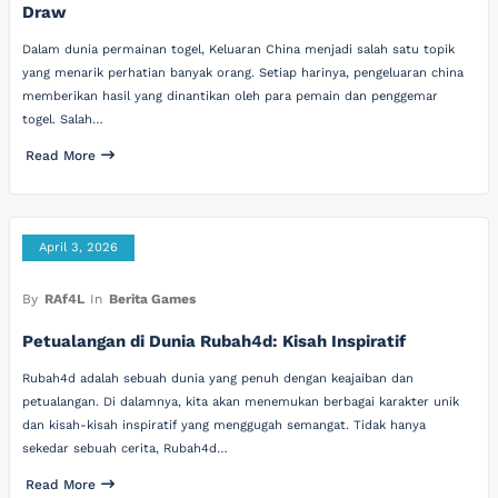
Draw
Dalam dunia permainan togel, Keluaran China menjadi salah satu topik
yang menarik perhatian banyak orang. Setiap harinya, pengeluaran china
memberikan hasil yang dinantikan oleh para pemain dan penggemar
togel. Salah…
Read More
April 3, 2026
By
RAf4L
In
Berita Games
Petualangan di Dunia Rubah4d: Kisah Inspiratif
Rubah4d adalah sebuah dunia yang penuh dengan keajaiban dan
petualangan. Di dalamnya, kita akan menemukan berbagai karakter unik
dan kisah-kisah inspiratif yang menggugah semangat. Tidak hanya
sekedar sebuah cerita, Rubah4d…
Read More