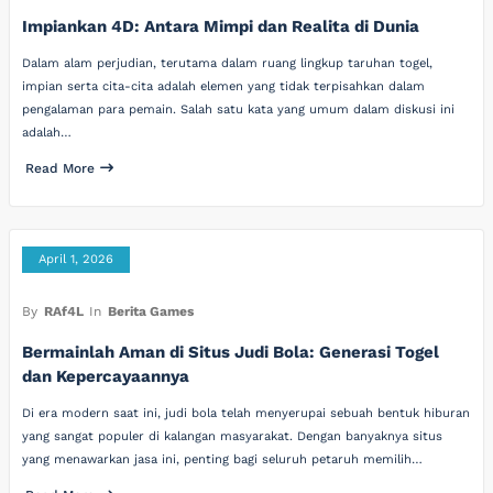
Impiankan 4D: Antara Mimpi dan Realita di Dunia
Dalam alam perjudian, terutama dalam ruang lingkup taruhan togel,
impian serta cita-cita adalah elemen yang tidak terpisahkan dalam
pengalaman para pemain. Salah satu kata yang umum dalam diskusi ini
adalah…
Read More
April 1, 2026
By
RAf4L
In
Berita Games
Bermainlah Aman di Situs Judi Bola: Generasi Togel
dan Kepercayaannya
Di era modern saat ini, judi bola telah menyerupai sebuah bentuk hiburan
yang sangat populer di kalangan masyarakat. Dengan banyaknya situs
yang menawarkan jasa ini, penting bagi seluruh petaruh memilih…