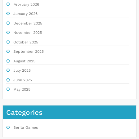
February 2026
January 2026
December 2025
November 2025
October 2025
September 2025
August 2025
July 2025
June 2025
May 2025
Categories
Berita Games