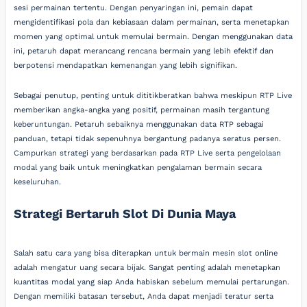
sesi permainan tertentu. Dengan penyaringan ini, pemain dapat
mengidentifikasi pola dan kebiasaan dalam permainan, serta menetapkan
momen yang optimal untuk memulai bermain. Dengan menggunakan data
ini, petaruh dapat merancang rencana bermain yang lebih efektif dan
berpotensi mendapatkan kemenangan yang lebih signifikan.
Sebagai penutup, penting untuk dititikberatkan bahwa meskipun RTP Live
memberikan angka-angka yang positif, permainan masih tergantung
keberuntungan. Petaruh sebaiknya menggunakan data RTP sebagai
panduan, tetapi tidak sepenuhnya bergantung padanya seratus persen.
Campurkan strategi yang berdasarkan pada RTP Live serta pengelolaan
modal yang baik untuk meningkatkan pengalaman bermain secara
keseluruhan.
Strategi Bertaruh Slot Di Dunia Maya
Salah satu cara yang bisa diterapkan untuk bermain mesin slot online
adalah mengatur uang secara bijak. Sangat penting adalah menetapkan
kuantitas modal yang siap Anda habiskan sebelum memulai pertarungan.
Dengan memiliki batasan tersebut, Anda dapat menjadi teratur serta