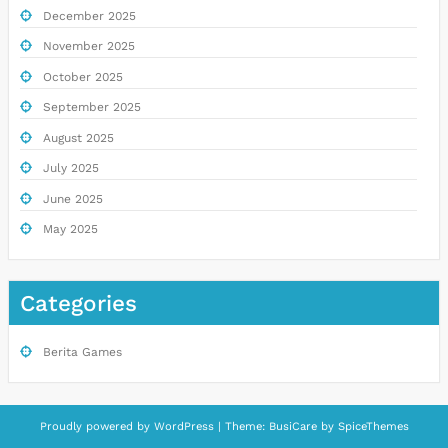
December 2025
November 2025
October 2025
September 2025
August 2025
July 2025
June 2025
May 2025
Categories
Berita Games
Proudly powered by
WordPress
| Theme:
BusiCare
by
SpiceThemes