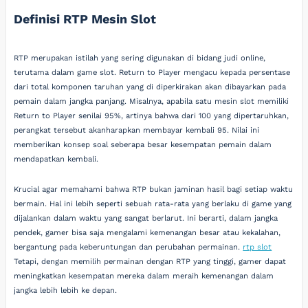
Definisi RTP Mesin Slot
RTP merupakan istilah yang sering digunakan di bidang judi online,
terutama dalam game slot. Return to Player mengacu kepada persentase
dari total komponen taruhan yang di diperkirakan akan dibayarkan pada
pemain dalam jangka panjang. Misalnya, apabila satu mesin slot memiliki
Return to Player senilai 95%, artinya bahwa dari 100 yang dipertaruhkan,
perangkat tersebut akanharapkan membayar kembali 95. Nilai ini
memberikan konsep soal seberapa besar kesempatan pemain dalam
mendapatkan kembali.
Krucial agar memahami bahwa RTP bukan jaminan hasil bagi setiap waktu
bermain. Hal ini lebih seperti sebuah rata-rata yang berlaku di game yang
dijalankan dalam waktu yang sangat berlarut. Ini berarti, dalam jangka
pendek, gamer bisa saja mengalami kemenangan besar atau kekalahan,
bergantung pada keberuntungan dan perubahan permainan.
rtp slot
Tetapi, dengan memilih permainan dengan RTP yang tinggi, gamer dapat
meningkatkan kesempatan mereka dalam meraih kemenangan dalam
jangka lebih lebih ke depan.