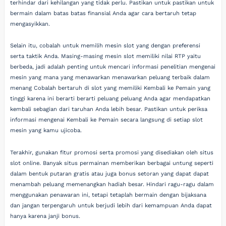
terhindar dari kehilangan yang tidak perlu. Pastikan untuk pastikan untuk
bermain dalam batas batas finansial Anda agar cara bertaruh tetap
mengasyikkan.
Selain itu, cobalah untuk memilih mesin slot yang dengan preferensi
serta taktik Anda. Masing-masing mesin slot memiliki nilai RTP yaitu
berbeda, jadi adalah penting untuk mencari informasi penelitian mengenai
mesin yang mana yang menawarkan menawarkan peluang terbaik dalam
menang Cobalah bertaruh di slot yang memiliki Kembali ke Pemain yang
tinggi karena ini berarti berarti peluang peluang Anda agar mendapatkan
kembali sebagian dari taruhan Anda lebih besar. Pastikan untuk periksa
informasi mengenai Kembali ke Pemain secara langsung di setiap slot
mesin yang kamu ujicoba.
Terakhir, gunakan fitur promosi serta promosi yang disediakan oleh situs
slot online. Banyak situs permainan memberikan berbagai untung seperti
dalam bentuk putaran gratis atau juga bonus setoran yang dapat dapat
menambah peluang memenangkan hadiah besar. Hindari ragu-ragu dalam
menggunakan penawaran ini, tetapi tetaplah bermain dengan bijaksana
dan jangan terpengaruh untuk berjudi lebih dari kemampuan Anda dapat
hanya karena janji bonus.