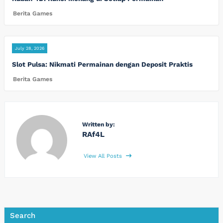
Berita Games
July 28, 2026
Slot Pulsa: Nikmati Permainan dengan Deposit Praktis
Berita Games
Written by:
RAf4L
View All Posts
Search