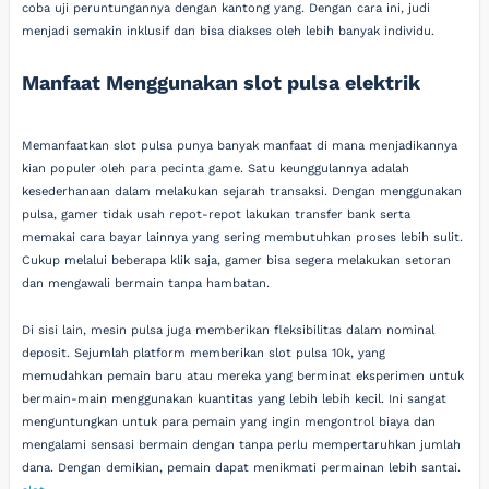
coba uji peruntungannya dengan kantong yang. Dengan cara ini, judi
menjadi semakin inklusif dan bisa diakses oleh lebih banyak individu.
Manfaat Menggunakan slot pulsa elektrik
Memanfaatkan slot pulsa punya banyak manfaat di mana menjadikannya
kian populer oleh para pecinta game. Satu keunggulannya adalah
kesederhanaan dalam melakukan sejarah transaksi. Dengan menggunakan
pulsa, gamer tidak usah repot-repot lakukan transfer bank serta
memakai cara bayar lainnya yang sering membutuhkan proses lebih sulit.
Cukup melalui beberapa klik saja, gamer bisa segera melakukan setoran
dan mengawali bermain tanpa hambatan.
Di sisi lain, mesin pulsa juga memberikan fleksibilitas dalam nominal
deposit. Sejumlah platform memberikan slot pulsa 10k, yang
memudahkan pemain baru atau mereka yang berminat eksperimen untuk
bermain-main menggunakan kuantitas yang lebih lebih kecil. Ini sangat
menguntungkan untuk para pemain yang ingin mengontrol biaya dan
mengalami sensasi bermain dengan tanpa perlu mempertaruhkan jumlah
dana. Dengan demikian, pemain dapat menikmati permainan lebih santai.