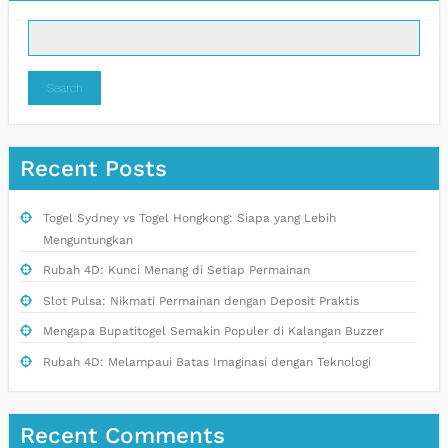
Search
Recent Posts
Togel Sydney vs Togel Hongkong: Siapa yang Lebih
Menguntungkan
Rubah 4D: Kunci Menang di Setiap Permainan
Slot Pulsa: Nikmati Permainan dengan Deposit Praktis
Mengapa Bupatitogel Semakin Populer di Kalangan Buzzer
Rubah 4D: Melampaui Batas Imaginasi dengan Teknologi
Recent Comments