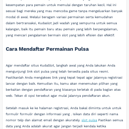
kesempatan para pemain untuk memulai dengan taruhan kecil. Hal ini
sesuai bagi mereka yang mau mencoba game tanpa mengeluarkan banyak
modal di awal. Melalui beragam variasi permainan serta kemudahan
dalam bertransaksi, Kudaslot jadi wadah yang sempurna untuk semua
kalangan, baik itu pemain baru atau pemain yang lebih berpengalaman,
yang mencari pengalaman bermain slot yang lebih efisien dan efektif.
Cara Mendaftar Permainan Pulsa
Agar mendaftar situs KudaSlot, langkah awal yang Anda lakukan Anda
mengunjungi link slot pulsa yang telah tersedia pada situs resmi.
Pastikanlah Anda mengakses link yang tepat tepat agar jalannya registrasi
lancar dengan baik. Kemudian itu, kamu akan menemukan pilihan yang
berkaitan dengan pendaftaran yang biasanya terletak di pada bagian atas
web. Tekan di opsi tersebut agar mulai jalannya pendaftaran akun.
Setelah masuk ke ke halaman registrasi, Anda bakal diminta untuk untuk
formulir formulir dengan informasi yang . Isikan data diri seperti nama
nomor telp dan alamat email dengan akurately.
slot pulsa
Pastikan semua
data yang Anda adalah akurat agar jangan terjadi kendala ketika