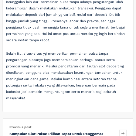
Keunggulan lain dari permainan pulsa tanpa adanya pengurangan ialah
keterampilan dalam melakukan melakukan transaksi. Pengguna dapat
melakukan deposit dari jumlah yg variatif, mulai dari deposit 10k 10k
hingga jumlah yang tinggi. Prosesnya lancar dan praktis, sehingga
pengguna tidak usah menunggu lama untuk segera menikmati berbagai
permainan yang ada. Hal ini amat pas untuk mereka yg ingin berpindah
secara instan tanpa repot.
Selain itu, situs-situs yg memberikan permainan pulsa tanpa
pengurangan biasanya juga mempersiapkan berbagai bonus serta
promosi yang menarik. Melalui pendaftaran dari tautan slot deposit yg
disediakan, pengguna bisa mendapatkan keuntungan tambahan untuk
meningkatkan dana game. Melalui kombinasi antara setoran tanpa
potongan serta imbalan yang ditawarkan, keseruan bermain pada
kudaslot jadi semakin menguntungkan serta menarik bagi seluruh
masyarakat.
Previous post
Kumpulan Slot Pulsa: Pilihan Tepat untuk Penggemar