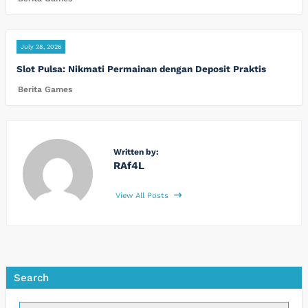
July 28, 2026
Slot Pulsa: Nikmati Permainan dengan Deposit Praktis
Berita Games
Written by:
RAf4L
View All Posts
Search